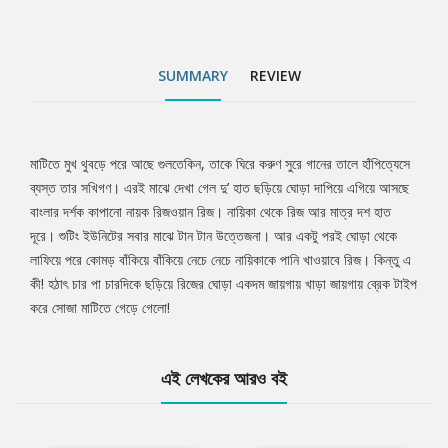
SUMMARY
REVIEW
মাটিতে মুখ থুবড়ে পরে আছে গুলতেকিন, তাকে ঘিরে করুণ সুরে গানের তালে হাঁপিত্যেসে
Tab
ব্যস্ত তার সখিগণ। এরই মাঝে দেখা গেল দু’ হাত ছড়িয়ে ঘোড়া দাপিয়ে এগিয়ে আসছে
বাংলার দর্শক কাপানো নায়ক রিজওয়ান রিজ। নায়িকা থেকে রিজ আর মাত্র দশ হাত
Article
দূরে। শুটিং ইউনিটের সবার মাঝে টান টান উত্তেজনা। আর একটু পরই ঘোড়া থেকে
লাফিয়ে পরে কোমড় বাঁকিয়ে বাঁকিয়ে নেচে নেচে নায়িকাকে পানি খাওয়াবে রিজ। কিন্তু এ
কী! হঠাৎ চার পা চারদিকে ছড়িয়ে রিজের ঘোড়া একদম জায়গায় খাড়া জায়গায় ব্রেক টাইপ
করে সোজা মাটিতে গেড়ে গেলো!
এই লেখকের আরও বই