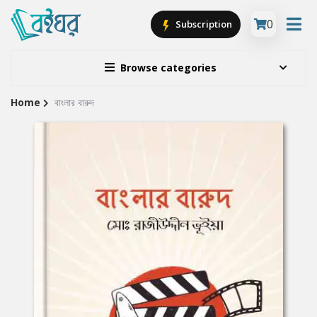
0
Subscription
Browse categories
Home
বাংলার বারুদ
Site
Breadcrumb