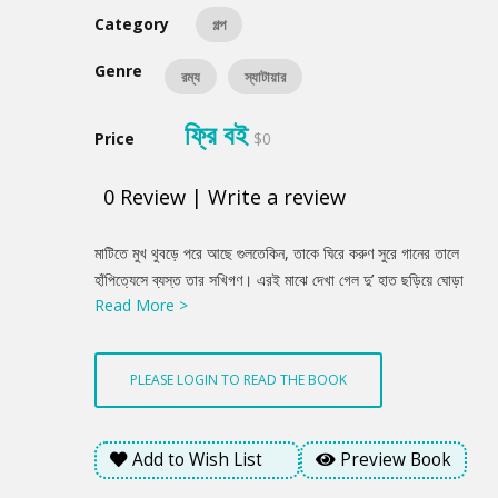
Category
গল্প
Genre
রম্য
স্যাটায়ার
ফ্রি বই
Price
$0
0
Review
|
Write a review
Product
মাটিতে মুখ থুবড়ে পরে আছে গুলতেকিন, তাকে ঘিরে করুণ সুরে গানের তালে
Summery
হাঁপিত্যেসে ব্যস্ত তার সখিগণ। এরই মাঝে দেখা গেল দু’ হাত ছড়িয়ে ঘোড়া
Read More >
দাপিয়ে এগিয়ে আসছে বাংলার দর্শক কাপানো নায়ক রিজওয়ান রিজ। নায়িকা
থেকে রিজ আর মাত্র দশ হাত দূরে। শুটিং ইউনিটের সবার মাঝে টান টান
উত্তেজনা। আর একটু পরই ঘোড়া থেকে লাফিয়ে পরে কোমড় বাঁকিয়ে বাঁকিয়ে
PLEASE LOGIN TO READ THE BOOK
নেচে নেচে নায়িকাকে পানি খাওয়াবে রিজ। কিন্তু এ কী! হঠাৎ চার পা চারদিকে
ছড়িয়ে রিজের ঘোড়া একদম জায়গায় খাড়া জায়গায় ব্রেক টাইপ করে সোজা
মাটিতে গেড়ে গেলো!
Add to Wish List
Preview Book