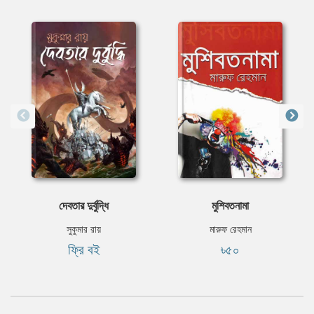
দেবতার দুর্বুদ্ধি
মুশিবতনামা
সুকুমার রায়
মারুফ রেহমান
ফ্রি বই
৳৫০