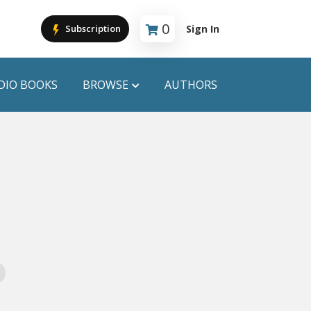
0
Sign In
Subscription
Cart is empty
DIO BOOKS
BROWSE
AUTHORS
PUBLICATIONS
ANYAPROKASH
Anyadhara
ors
Aajob Prokash
Bibliophile
Afsar Brothers