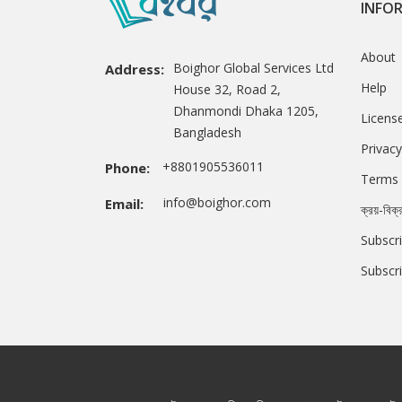
INFO
About
Boighor Global Services Ltd
Address:
Help
House 32, Road 2,
Dhanmondi Dhaka 1205,
Licens
Bangladesh
Privacy
+8801905536011
Phone:
Terms 
info@boighor.com
Email:
ক্রয়-বিক্
Subscri
Subscr