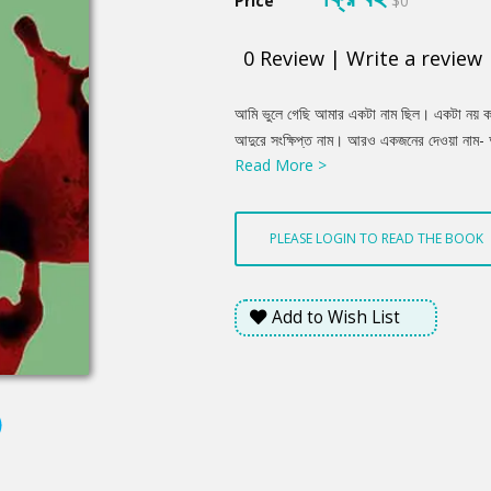
Price
$0
0
Review
|
Write a review
Product
আমি ভুলে গেছি আমার একটা নাম ছিল। একটা নয় কয
Summery
আদুরে সংক্ষিপ্ত নাম। আরও একজনের দেওয়া নাম-
Read More >
আলমগীর। এ পরিচয় আমার অত্যন্ত গর্বের। প্ৰায় 
কই? ভয়ংকর সেই রাতটা? মধ্যযুগীয় জল্পাদের মতো ক
দু'চোখে শিকারির থাবা। পঁচিশের পর ছ'মাস প্রায় জেগ
PLEASE LOGIN TO READ THE BOOK
Add to Wish List