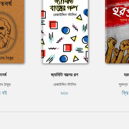
তবর্ষ
জ্যামিতি বাক্সের গল্প
হর
নাথ ঠাকুর
রেজাউদ্দিন স্টালিন
সুকান্ত ভ
ি বই
৳৩০
ফ্র