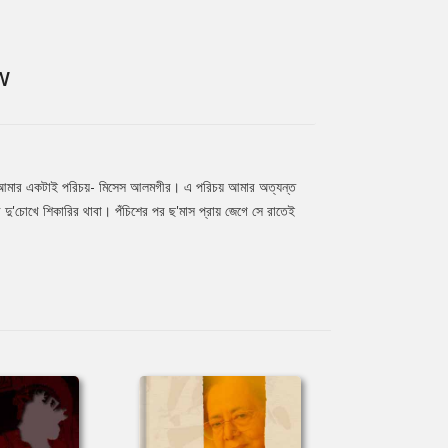
W
 আমার একটাই পরিচয়- মিসেস আলমগীর। এ পরিচয় আমার অত্যন্ত
ী দু'চোখে শিকারির থাবা। পঁচিশের পর ছ'মাস প্রায় জেগে সে রাতেই