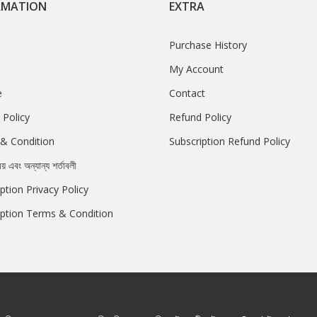
RMATION
EXTRA
Purchase History
My Account
e
Contact
 Policy
Refund Policy
& Condition
Subscription Refund Policy
রয় এবং অন্যান্য শর্তাবলী
ption Privacy Policy
iption Terms & Condition