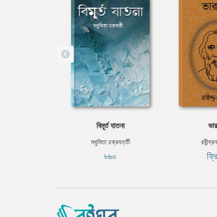
বিমূর্ত যাতনা
ভার
মধুমিতা চক্রবর্ত্তী
রবীন্দ্র
৳৬০
ফ্র