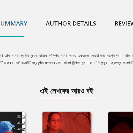
SUMMARY
AUTHOR DETAILS
REVIE
ম। ডাক নাম। স্বামীর মুখের আদুরে সংক্ষিপ্ত নাম। আরও একজনের দেওয়া নাম- অগ্নিমিতা। আজ
ই? ভয়ংকর সেই রাতটা? মধ্যযুগীয় জল্পাদের মতো কালো টুপিতে মুখ ঢাকা দিশি কুকুর। জ্বলজ্বলে লোভ
এই লেখকের আরও বই