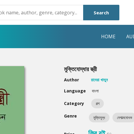
Search
HOME
AU
NRE
POPULAR AUTHORS
HIGHLIGHTS
মুক্তিযোদ্ধার স্ত্রী
Humayun Ahmed
Hot & New
Author
রাবেয়া খাতুন
Mouri Morium
Featured Event
Language
বাংলা
Mohammad Nazim Uddin
Featured Auth
Category
গল্প
Shanjana Alam
Best Seller
Genre
মুক্তিযুদ্ধ
দেশাত্মবোধক
Anisul Hoque
Editors Choice
ফ্রি বই