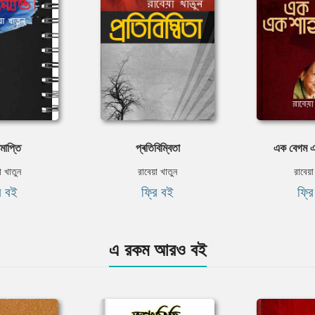
মাপ্তি
প্ৰতিবিম্বিতা
এক বেগম এ
া খাতুন
রাবেয়া খাতুন
রাবেয়া
ি বই
ফ্রি বই
ফ্র
এ রকম আরও বই