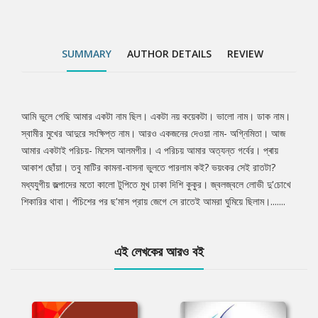
SUMMARY
AUTHOR DETAILS
REVIEW
আমি ভুলে গেছি আমার একটা নাম ছিল। একটা নয় কয়েকটা। ভালো নাম। ডাক নাম।
Tab
স্বামীর মুখের আদুরে সংক্ষিপ্ত নাম। আরও একজনের দেওয়া নাম- অগ্নিমিতা। আজ
আমার একটাই পরিচয়- মিসেস আলমগীর। এ পরিচয় আমার অত্যন্ত গর্বের। প্ৰায়
Article
আকাশ ছোঁয়া। তবু মাটির কামনা-বাসনা ভুলতে পারলাম কই? ভয়ংকর সেই রাতটা?
মধ্যযুগীয় জল্পাদের মতো কালো টুপিতে মুখ ঢাকা দিশি কুকুর। জ্বলজ্বলে লোভী দু'চোখে
শিকারির থাবা। পঁচিশের পর ছ'মাস প্রায় জেগে সে রাতেই আমরা ঘুমিয়ে ছিলাম।.......
এই লেখকের আরও বই