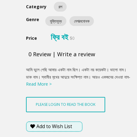
Category
গল্প
Genre
মুক্তিযুদ্ধ
দেশাত্মবোধক
ফ্রি বই
Price
$0
0
Review
|
Write a review
Product
আমি ভুলে গেছি আমার একটা নাম ছিল। একটা নয় কয়েকটা। ভালো নাম।
Summery
ডাক নাম। স্বামীর মুখের আদুরে সংক্ষিপ্ত নাম। আরও একজনের দেওয়া নাম-
Read More >
অগ্নিমিতা। আজ আমার একটাই পরিচয়- মিসেস আলমগীর। এ পরিচয় আমার
অত্যন্ত গর্বের। প্ৰায় আকাশ ছোঁয়া। তবু মাটির কামনা-বাসনা ভুলতে পারলাম
কই? ভয়ংকর সেই রাতটা? মধ্যযুগীয় জল্পাদের মতো কালো টুপিতে মুখ ঢাকা দিশি
PLEASE LOGIN TO READ THE BOOK
কুকুর। জ্বলজ্বলে লোভী দু'চোখে শিকারির থাবা। পঁচিশের পর ছ'মাস প্রায়
জেগে সে রাতেই আমরা ঘুমিয়ে ছিলাম।.......
Add to Wish List