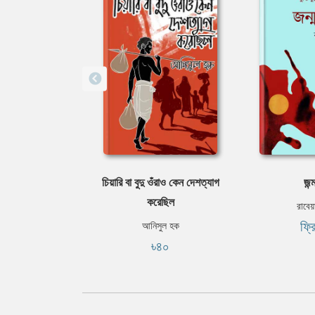
চিয়ারি বা বুদু ওঁরাও কেন দেশত্যাগ
জন্
করেছিল
রাবেয়
ফ্র
আনিসুল হক
৳৪০