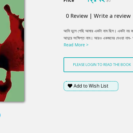
Price
$0
0
Review
|
Write a review
Product
আমি ভুলে গেছি আমার একটা নাম ছিল। একটা নয় কয
Summery
আদুরে সংক্ষিপ্ত নাম। আরও একজনের দেওয়া নাম-
Read More >
আলমগীর। এ পরিচয় আমার অত্যন্ত গর্বের। প্ৰায় 
কই? ভয়ংকর সেই রাতটা? মধ্যযুগীয় জল্পাদের মতো ক
দু'চোখে শিকারির থাবা। পঁচিশের পর ছ'মাস প্রায় জেগ
PLEASE LOGIN TO READ THE BOOK
Add to Wish List