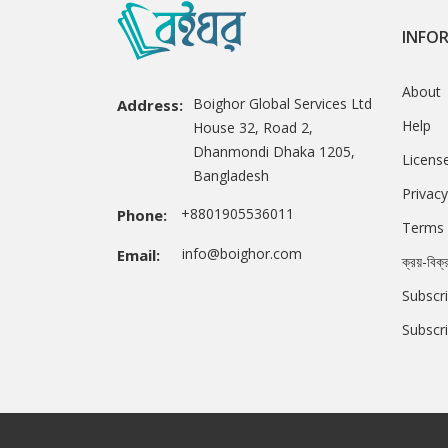
INFO
About
Boighor Global Services Ltd
Address:
Help
House 32, Road 2,
Dhanmondi Dhaka 1205,
Licens
Bangladesh
Privacy
+8801905536011
Phone:
Terms 
info@boighor.com
Email:
ক্রয়-বিক্
Subscri
Subscr