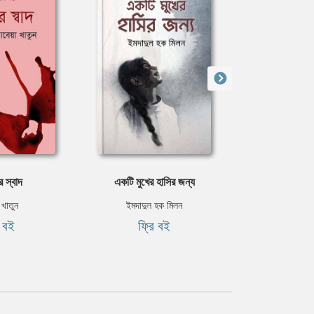
র স্বাদ
একটি মুখের হাসির জন্য
জীবন
 খাতুন
ইমদাদুল হক মিলন
ইমদাদুল 
ি বই
ফ্রি বই
৳৩