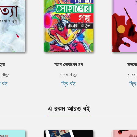
্যা
পরাগ সোহাগের গল্প
সামনের
া খাতুন
রাবেয়া খাতুন
রাবেয়া
ি বই
ফ্রি বই
ফ্র
এ রকম আরও বই