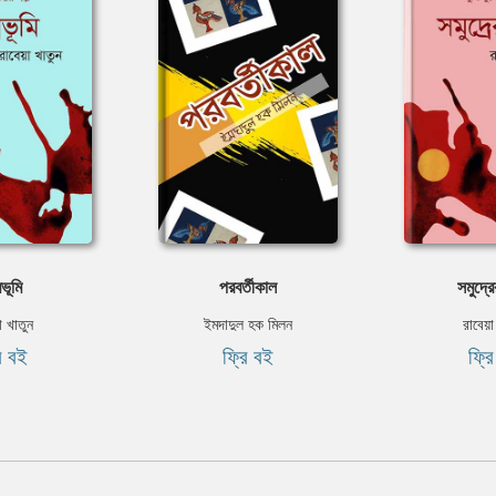
মভূমি
পরবর্তীকাল
সমুদ্রে
া খাতুন
ইমদাদুল হক মিলন
রাবেয়া
ি বই
ফ্রি বই
ফ্র