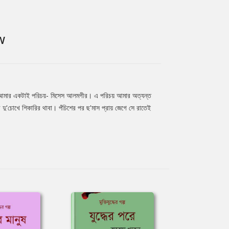
W
 আমার একটাই পরিচয়- মিসেস আলমগীর। এ পরিচয় আমার অত্যন্ত
ী দু'চোখে শিকারির থাবা। পঁচিশের পর ছ'মাস প্রায় জেগে সে রাতেই