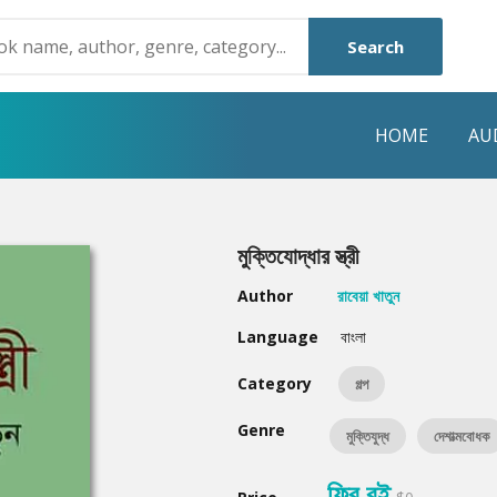
Search
HOME
AU
NRE
POPULAR AUTHORS
HIGHLIGHTS
মুক্তিযোদ্ধার স্ত্রী
Humayun Ahmed
Hot & New
Author
রাবেয়া খাতুন
Mouri Morium
Featured Event
Language
বাংলা
Mohammad Nazim Uddin
Featured Auth
Category
গল্প
Shanjana Alam
Best Seller
Genre
মুক্তিযুদ্ধ
দেশাত্মবোধক
Anisul Hoque
Editors Choice
ফ্রি বই