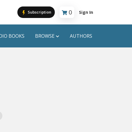
0
Sign In
Subscription
Cart is empty
DIO BOOKS
BROWSE
AUTHORS
PUBLICATIONS
ANYAPROKASH
Anyadhara
ors
Aajob Prokash
Bibliophile
Afsar Brothers