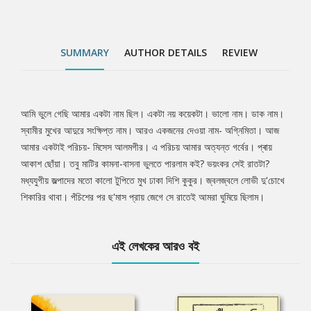
SUMMARY
AUTHOR DETAILS
REVIEW
আমি ভুলে গেছি আমার একটা নাম ছিল। একটা নয় কয়েকটা। ভালো নাম। ডাক নাম।
Tab
স্বামীর মুখের আদুরে সংক্ষিপ্ত নাম। আরও একজনের দেওয়া নাম- অগ্নিমিতা। আজ
আমার একটাই পরিচয়- মিসেস আলমগীর। এ পরিচয় আমার অত্যন্ত গর্বের। প্ৰায়
Article
আকাশ ছোঁয়া। তবু মাটির কামনা-বাসনা ভুলতে পারলাম কই? ভয়ংকর সেই রাতটা?
মধ্যযুগীয় জল্পাদের মতো কালো টুপিতে মুখ ঢাকা দিশি কুকুর। জ্বলজ্বলে লোভী দু'চোখে
শিকারির থাবা। পঁচিশের পর ছ'মাস প্রায় জেগে সে রাতেই আমরা ঘুমিয়ে ছিলাম।
এই লেখকের আরও বই