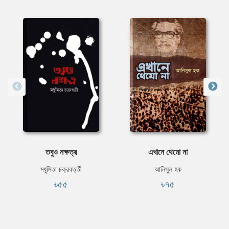
তবুও নক্ষত্র
এখানে থেমো না
মধুমিতা চক্রবর্ত্তী
আনিসুল হক
৳৫৫
৳৭৫