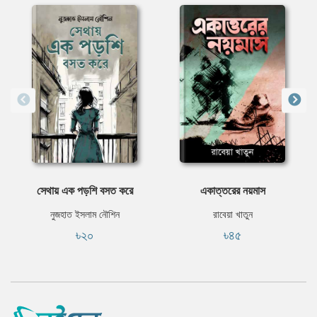
সেথায় এক পড়শি বসত করে
একাত্তরের নয়মাস
নুজহাত ইসলাম নৌশিন
রাবেয়া খাতুন
৳২০
৳৪৫