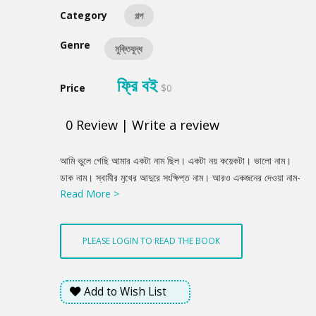
Category
গল্প
Genre
মুক্তিযুদ্ধ
ফ্রি বই
Price
$0
0
Review
|
Write a review
Product
আমি ভুলে গেছি আমার একটা নাম ছিল। একটা নয় কয়েকটা। ভালো নাম।
Summery
ডাক নাম। স্বামীর মুখের আদুরে সংক্ষিপ্ত নাম। আরও একজনের দেওয়া নাম-
Read More >
অগ্নিমিতা। আজ আমার একটাই পরিচয়- মিসেস আলমগীর। এ পরিচয় আমার
অত্যন্ত গর্বের। প্ৰায় আকাশ ছোঁয়া। তবু মাটির কামনা-বাসনা ভুলতে পারলাম
কই? ভয়ংকর সেই রাতটা? মধ্যযুগীয় জল্পাদের মতো কালো টুপিতে মুখ ঢাকা দিশি
PLEASE LOGIN TO READ THE BOOK
কুকুর। জ্বলজ্বলে লোভী দু'চোখে শিকারির থাবা। পঁচিশের পর ছ'মাস প্রায়
জেগে সে রাতেই আমরা ঘুমিয়ে ছিলাম।
Add to Wish List