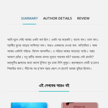
SUMMARY
AUTHOR DETAILS
REVIEW
আমি ভুলে গেছি আমার একটা নাম ছিল। একটা নয় কয়েকটা। ভালো নাম। ডাক নাম।
Tab
স্বামীর মুখের আদুরে সংক্ষিপ্ত নাম। আরও একজনের দেওয়া নাম- অগ্নিমিতা। আজ
আমার একটাই পরিচয়- মিসেস আলমগীর। এ পরিচয় আমার অত্যন্ত গর্বের। প্ৰায়
Article
আকাশ ছোঁয়া। তবু মাটির কামনা-বাসনা ভুলতে পারলাম কই? ভয়ংকর সেই রাতটা?
মধ্যযুগীয় জল্পাদের মতো কালো টুপিতে মুখ ঢাকা দিশি কুকুর। জ্বলজ্বলে লোভী দু'চোখে
শিকারির থাবা। পঁচিশের পর ছ'মাস প্রায় জেগে সে রাতেই আমরা ঘুমিয়ে ছিলাম।
এই লেখকের আরও বই