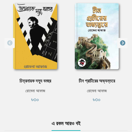
চিত্রনায়ক দস্যু বনহুর
চীন প্রাচীরের অভ্যন্তরে
রোমেনা আফাজ
রোমেনা আফাজ
৳৩০
৳৩০
এ রকম আরও বই