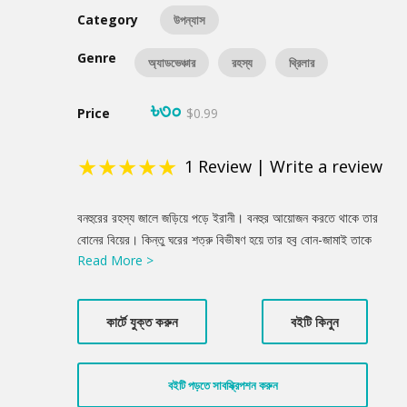
Category
উপন্যাস
Genre
অ্যাডভেঞ্চার
রহস্য
থ্রিলার
৳৩০
Price
$0.99
★
★
★
★
★
1
Review
|
Write a review
Product
বনহুরের রহস্য জালে জড়িয়ে পড়ে ইরানী। বনহুর আয়োজন করতে থাকে তার
Summery
বোনের বিয়ের। কিন্তু ঘরের শত্রু বিভীষণ হয়ে তার হবু বোন-জামাই তাকে
Read More >
পুলিশে ধরিয়ে দিতে চায়। একদিকে পুলিশের দোসর অন্যদিকে ডাকুকন্যার সাথে
বিরোধ- দস্যু বনহুর পড়ে যায় মৃত্যু বিভীষিকার মাঝে।
কার্টে যুক্ত করুন
বইটি কিনুন
বইটি পড়তে সাবস্ক্রিপশন করুন