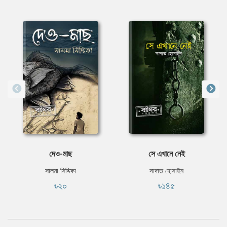
দেও-মাছ
সে এখানে নেই
সালমা সিদ্দিকা
সাদাত হোসাইন
৳২০
৳১৪৫