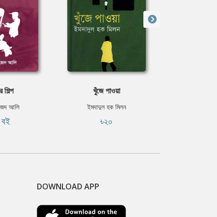
 শিল্প
খুঁজে পাওয়া
কোন কান
জেদ আলি
ইমদাদুল হক মিলন
ইমদাদুল 
ি বই
৳২০
৳৭
DOWNLOAD APP