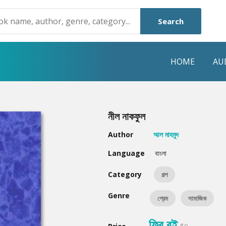
Search
HOME
AU
NRE
POPULAR AUTHORS
HIGHLIGHTS
নীল নাকফুল
Humayun Ahmed
Hot & New
Author
আল মাহমুদ
Mouri Morium
Featured Event
Language
বাংলা
Mohammad Nazim Uddin
Featured Auth
Category
গল্প
Shanjana Alam
Best Seller
Genre
প্রেম
সামাজিক
Anisul Hoque
Editors Choice
ফ্রি বই