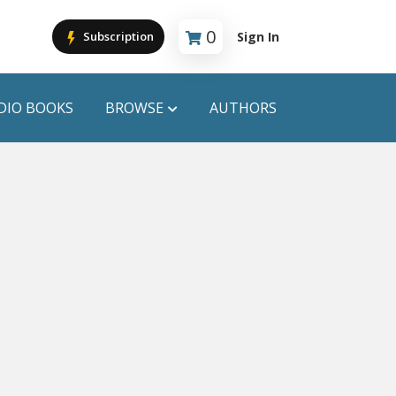
0
Sign In
Subscription
Cart is empty
DIO BOOKS
BROWSE
AUTHORS
PUBLICATIONS
ANYAPROKASH
Anyadhara
ors
Aajob Prokash
Bibliophile
Afsar Brothers