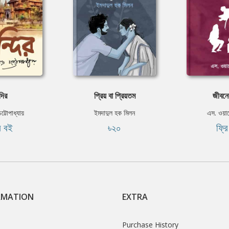
্দির
প্রিয় বা প্রিয়তম
জীবনের
চট্টোপাধ্যায়
ইমদাদুল হক মিলন
এস. ওয়া
ি বই
৳২০
ফ্র
RMATION
EXTRA
Purchase History