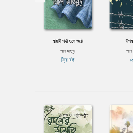
মায়াবী পর্দা দুলে ওঠো
উপম
আল মাহমুদ
আল ম
ফ্রি বই
৳