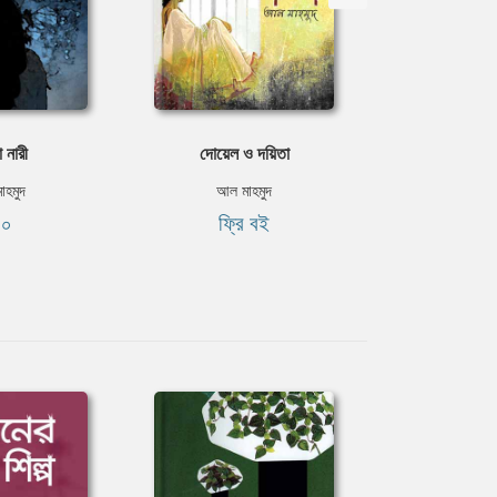
দা নারী
দোয়েল ও দয়িতা
ভেজা 
াহমুদ
আল মাহমুদ
আল মা
১০
ফ্রি বই
ফ্রি