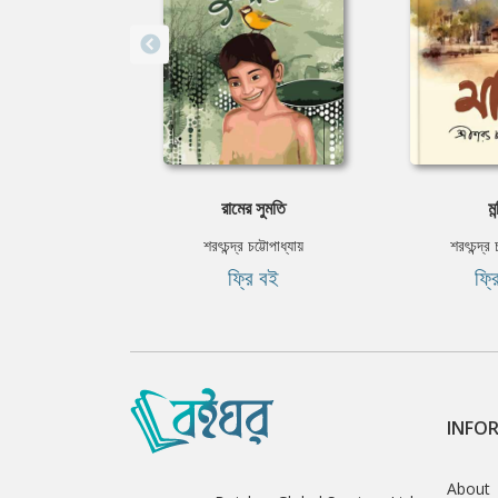
রামের সুমতি
মন
শরৎচন্দ্র চট্টোপাধ্যায়
শরৎচন্দ্র 
ফ্রি বই
ফ্র
INFO
About