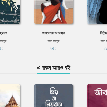
হাদেশ
জলবেশ্যা ও তাহারা
নিশিন্
াহমুদ
আল মাহমুদ
আল ম
৫০
৳৫০
৳
এ রকম আরও বই