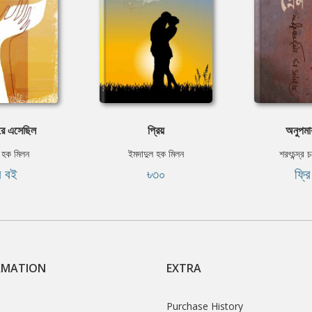
িরে এসেছিল
প্রিয়
অনুপমা
 হক মিলন
ইমদাদুল হক মিলন
শরৎচন্দ্র চ
ি বই
৳৩০
ফ্র
RMATION
EXTRA
Purchase History