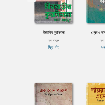
মীরবাড়ির কুরসিনামা
প্রেম ও ভা
আল মাহমুদ
আল ম
ফ্রি বই
৳