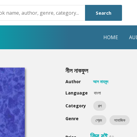
Search
HOME
AU
NRE
POPULAR AUTHORS
HIGHLIGHTS
নীল নাকফুল
Humayun Ahmed
Hot & New
Author
আল মাহমুদ
Mouri Morium
Featured Event
Language
বাংলা
Mohammad Nazim Uddin
Featured Auth
Category
গল্প
Shanjana Alam
Best Seller
Genre
প্রেম
সামাজিক
Anisul Hoque
Editors Choice
ফ্রি বই