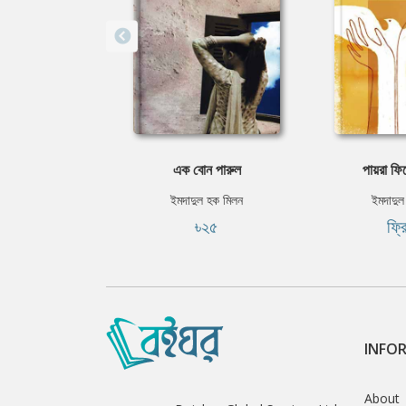
এক বোন পারুল
পায়রা ফ
ইমদাদুল হক মিলন
ইমদাদুল
৳২৫
ফ্র
INFO
About