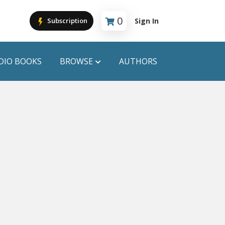
0
Sign In
Subscription
Cart is empty
DIO BOOKS
BROWSE
AUTHORS
PUBLICATIONS
ANYAPROKASH
Anyadhara
ors
Aajob Prokash
Bibliophile
Afsar Brothers