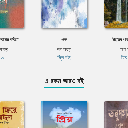
লবাসার কবিতা
খনন
উত্তর পাহ
াহমুদ
আল মাহমুদ
আল ম
৭৫০
ফ্রি বই
ফ্র
এ রকম আরও বই