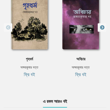
গৃহধর্ম
অবিচার
অক্ষয়কুমার দত্ত
অক্ষয়কুমার দত্ত
ফ্রি বই
ফ্রি বই
এ রকম আরও বই