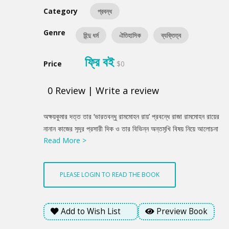
Category
প্রবন্ধ
Genre
হিন্দু ধর্ম
ঐতিহাসিক
ব্যক্তিত্ব
ফ্রি বই
Price
$0
0
Review
|
Write a review
Product
অক্ষয়কুমার দত্ত তার ‘ভারতবন্ধু রামমোহন রায়’ প্রবন্ধে রাজা রামমোহন রায়ের
Summery
নানান কাজের সুদূর প্রসারী দিক ও তার বিভিন্ন অন্তমুখি বিষয় নিয়ে আলোচনা
Read More >
করেছেন। ভারতবর্ষের কুসংস্কারের পাহাড় অপসারণের অন্যতম পথিকৃত হিসেবে
লেখক বাংলার মনীষী রাজা রামমোহন বহু বিবাহ এবং নিষ্ঠুর ও ভয়াবহ ‘সতীদাহ’
হিন্দু কু-প্রথা রোধ করে অসীম কীর্তির নানাবিধ আলোচনা করেছেন। পাঠকের
PLEASE LOGIN TO READ THE BOOK
মনে প্রবন্ধটি নতুন চিন্তার খোরাক জোগাবে আশা করা যায়।
Add to Wish List
Preview Book