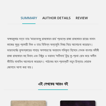
SUMMARY
AUTHOR DETAILS
REVIEW
অক্ষয়কুমার দত্ত তার ‘ভারতবন্ধু রামমোহন রায়’ প্রবন্ধে রাজা রামমোহন রায়ের নানান
Tab
কাজের সুদূর প্রসারী দিক ও তার বিভিন্ন অন্তমুখি বিষয় নিয়ে আলোচনা করেছেন।
ভারতবর্ষের কুসংস্কারের পাহাড় অপসারণের অন্যতম পথিকৃত হিসেবে লেখক বাংলার মনীষী
Article
রাজা রামমোহন বহু বিবাহ এবং নিষ্ঠুর ও ভয়াবহ ‘সতীদাহ’ হিন্দু কু-প্রথা রোধ করে অসীম
কীর্তির নানাবিধ আলোচনা করেছেন। পাঠকের মনে প্রবন্ধটি নতুন চিন্তার খোরাক
জোগাবে আশা করা যায়।
এই লেখকের আরও বই