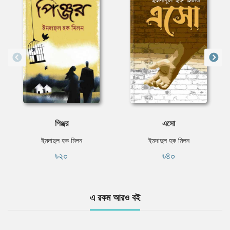
পিঞ্জর
এসো
ইমদাদুল হক মিলন
ইমদাদুল হক মিলন
৳২০
৳৪০
এ রকম আরও বই