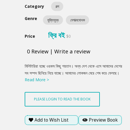
Category
গল্প
Genre
মুক্তিযুদ্ধ
দেশাত্মবোধক
ফ্রি বই
Price
$0
0
Review
|
Write a review
Product
মিলিটারিরা হচ্ছে ওরকম কিছু শয়তান। অন্য দেশ থেকে এসে আমাদের দেশের
Summery
সব সম্পদ ছিনিয়ে নিয়ে যাচ্ছে। আমাদের লোকজন মেরে শেষ করে ফেলছে।
Read More >
আমাদের মা বোনদের সর্বনাশ করছে। এজন্যে তাদের বিরুদ্ধে যুদ্ধ করছি
আমরা। এ দেশ থেকে শয়তানদের তাড়াব আমরা। দেশ স্বাধীন করব। চোখে
পট পট করে কয়েকটি পলক ফেলল নিজাম। কন কি, মেলেটারিরা এই রকম?
PLEASE LOGIN TO READ THE BOOK
চেরমেন শুয়োরের বাচ্চায়তো তাইলে আমারে উল্টাপাল্টা বুঝাইছে!
Add to Wish List
Preview Book