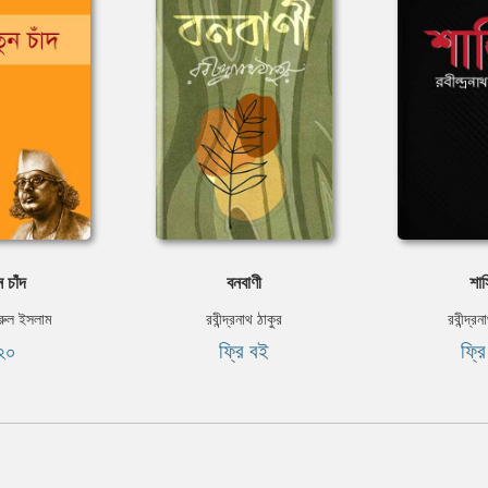
 চাঁদ
বনবাণী
শাস
রুল ইসলাম
রবীন্দ্রনাথ ঠাকুর
রবীন্দ্র
২০
ফ্রি বই
ফ্র