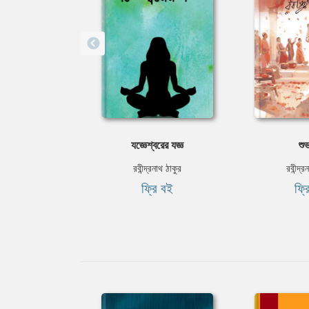
যজ্ঞেশ্বরের যজ্ঞ
শুভ
রবীন্দ্রনাথ ঠাকুর
রবীন্দ্র
ফ্রি বই
ফ্র