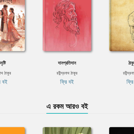
দৃষ্টি
দানপ্রতিদান
ঠাক
নাথ ঠাকুর
রবীন্দ্রনাথ ঠাকুর
রবীন্দ্র
ি বই
ফ্রি বই
ফ্র
এ রকম আরও বই