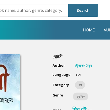
Search
HOME
AU
NRE
POPULAR AUTHORS
HIGHLIGHTS
বোষ্টমী
Humayun Ahmed
Hot & New
Author
রবীন্দ্রনাথ ঠাকুর
Mouri Morium
Featured Event
Language
বাংলা
Mohammad Nazim Uddin
Featured Auth
Category
গল্প
Shanjana Alam
Best Seller
Genre
ক্ল্যাসিক
Anisul Hoque
Editors Choice
ফ্রি বই