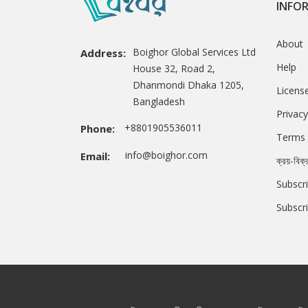
INFO
About
Boighor Global Services Ltd
Address:
Help
House 32, Road 2,
Dhanmondi Dhaka 1205,
Licens
Bangladesh
Privacy
+8801905536011
Phone:
Terms 
info@boighor.com
Email:
ক্রয়-বিক্
Subscri
Subscr