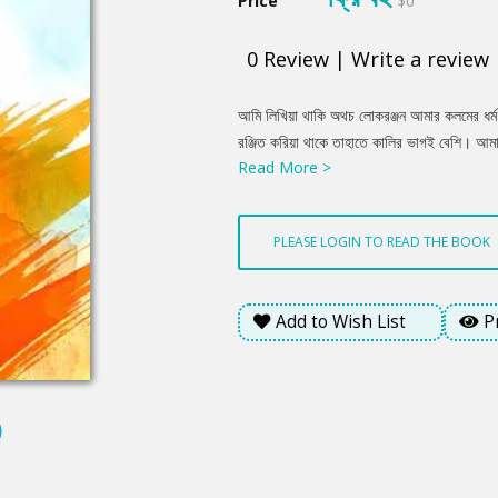
Price
$0
0
Review
|
Write a review
Product
আমি লিখিয়া থাকি অথচ লোকরঞ্জন আমার কলমের ধর্ম
Summery
রঞ্জিত করিয়া থাকে তাহাতে কালির ভাগই বেশি। আমা
Read More >
সেগুলি হিতকথা নয়, মনোহারী তো নহেই। শরীরে যেখ
সমস্ত দেহটাকে বেদনার জোরে সেই ছাড়াইয়া যায়। য
যেন ঠেলিয়া একঝোঁকা হইয়া পড়ে।– আপনার চারি 
PLEASE LOGIN TO READ THE BOOK
সেটা আরামও নয়, কল্যাণও নয়। আপনাকে ভোলাটাই 
Add to Wish List
P