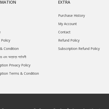
RMATION
EXTRA
Purchase History
My Account
e
Contact
 Policy
Refund Policy
& Condition
Subscription Refund Policy
রয় এবং অন্যান্য শর্তাবলী
ption Privacy Policy
iption Terms & Condition