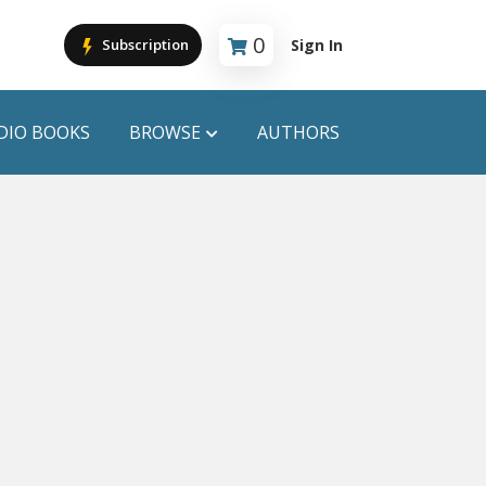
0
Sign In
Subscription
Cart is empty
DIO BOOKS
BROWSE
AUTHORS
PUBLICATIONS
ANYAPROKASH
Anyadhara
ors
Aajob Prokash
Bibliophile
Afsar Brothers