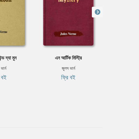
ন্ড দ্যা মুন
এন আর্টিক মিস্ট্রি
ফেইসিং দ্য
ভার্ন
জুলস ভার্ন
জুলস ভ
ি বই
ফ্রি বই
ফ্রি