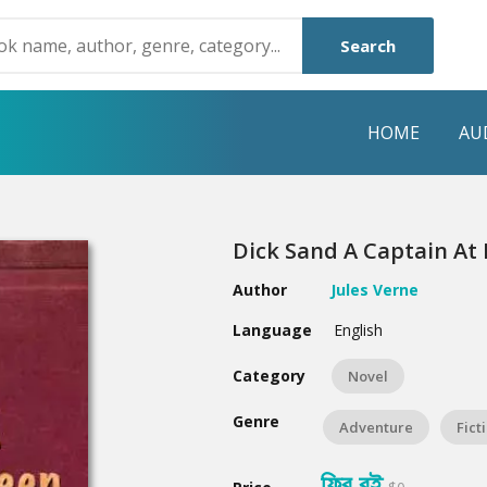
Search
HOME
AU
NRE
POPULAR AUTHORS
HIGHLIGHTS
Dick Sand A Captain At 
Humayun Ahmed
Hot & New
Author
Jules Verne
Mouri Morium
Featured Event
Language
English
Mohammad Nazim Uddin
Featured Auth
Category
Novel
Shanjana Alam
Best Seller
Genre
Adventure
Fict
Anisul Hoque
Editors Choice
ফ্রি বই