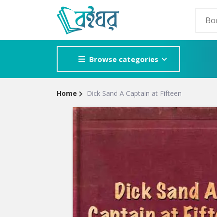
Browse categories
Home
Dick Sand A Captain at Fifteen
Site
POPULAR GE
Breadcrumb
Adventure
Mystery
Romance
Horror
Detective