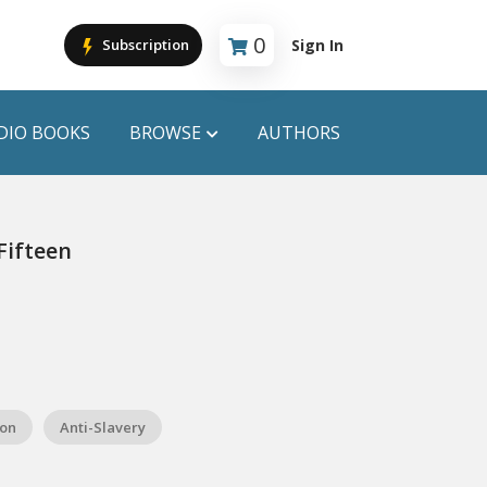
0
Sign In
Subscription
Cart is empty
DIO BOOKS
BROWSE
AUTHORS
PUBLICATIONS
Fifteen
ANYAPROKASH
Anyadhara
ors
Aajob Prokash
Bibliophile
ion
Anti-Slavery
Afsar Brothers