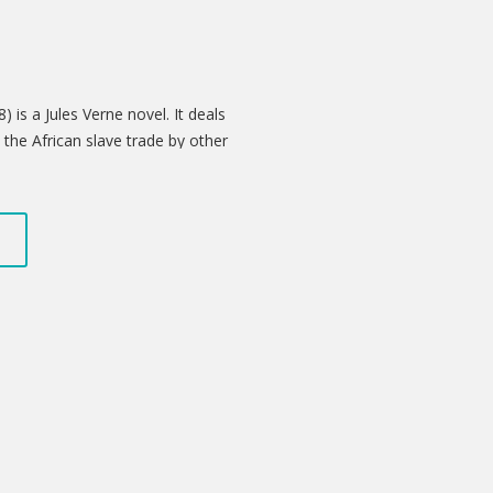
) is a Jules Verne novel. It deals
 the African slave trade by other
tations of this book have been made,