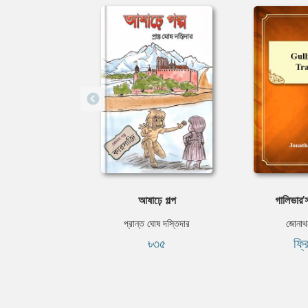
আষাঢ়ে গল্প
গালিভার’
প্রান্ত ঘোষ দস্তিদার
জোনাথ
৳৩৫
ফ্র