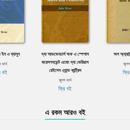
 ইন এ ব্যালুন
দ্যা আডভেনচার্স অফ এ স্পেশাল
অল অ্যা্রাউ
করেসপনডেন্ট এমোং দ্যা ভেরিয়াস
 ভার্ন
জুলস 
রেইসেস এ্যান্ড কান্ট্রিস
ি বই
ফ্র
জুলস ভার্ন
ফ্রি বই
এ রকম আরও বই