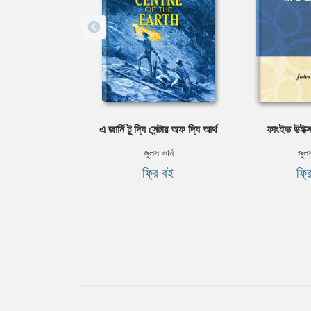
এ জার্নি টু দ্যি সেন্টার অফ দ্যি আর্থ
ফাংইভ উইক্স
জুলস ভার্ন
জুলস
ফ্রি বই
ফ্র