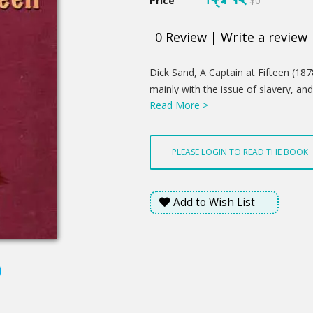
Price
$0
0
Review
|
Write a review
Product
Dick Sand, A Captain at Fifteen (1878
Summery
mainly with the issue of slavery, and
Read More >
Africans in particular. Several adap
two Soviet and one Franco-Spanish.
PLEASE LOGIN TO READ THE BOOK
Add to Wish List