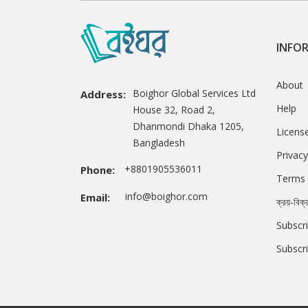
INFO
About
Boighor Global Services Ltd
Address:
Help
House 32, Road 2,
Dhanmondi Dhaka 1205,
Licens
Bangladesh
Privacy
+8801905536011
Phone:
Terms 
info@boighor.com
Email:
ক্রয়-বিক্
Subscri
Subscr