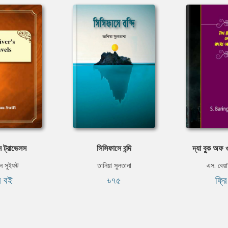
স ট্রাভেলস
সিসিফাসে বন্দি
দ্যা বুুক অফ
ন সুইফট
তানিয়া সুলতানা
এস. বেয়া
ি বই
৳৭৫
ফ্র