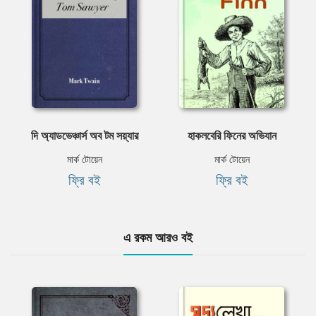
দি অ্যাডভেঞ্চার্স অব টম সয়্যার
হাকলবেরি ফিনের অভিযান
মার্ক টোয়েন
মার্ক টোয়েন
ফ্রি বই
ফ্রি বই
এ রকম আরও বই