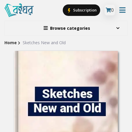
0
Subscription
Browse categories
Home
Sketches New and Old
Site
Breadcrumb