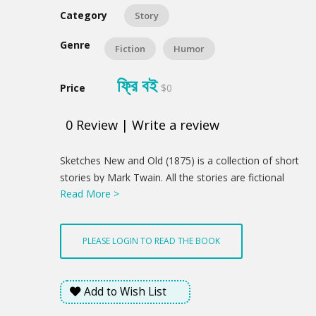
Category
Story
Genre
Fiction
Humor
ফ্রি বই
Price
$0
0
Review
|
Write a review
Product
Sketches New and Old (1875) is a collection of short
Summery
stories by Mark Twain. All the stories are fictional
Read More >
except for "The Case of George Fisher." It includes
the short story "A Ghost Story", among others.
PLEASE LOGIN TO READ THE BOOK
Add to Wish List