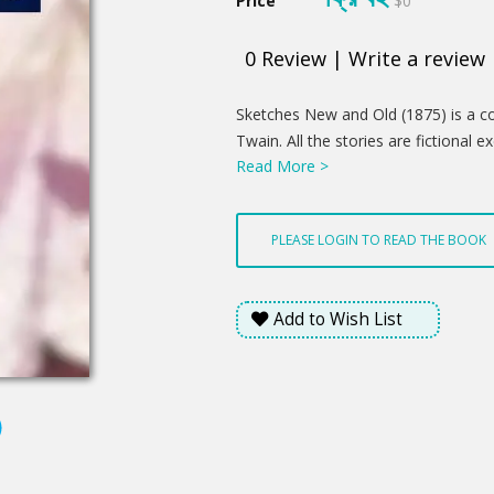
Price
$0
0
Review
|
Write a review
Product
Sketches New and Old (1875) is a co
Summery
Twain. All the stories are fictional
Read More >
Fisher." It includes the short story
PLEASE LOGIN TO READ THE BOOK
Add to Wish List