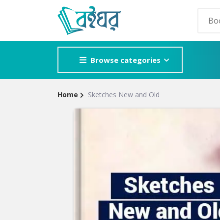
Browse categories
Home
Sketches New and Old
Site
POPULAR GE
Breadcrumb
Adventure
Mystery
Romance
Horror
Detective