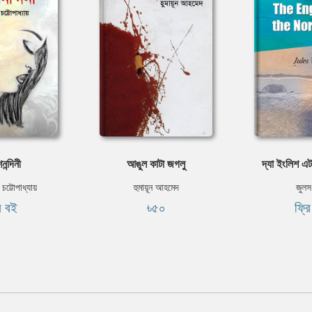
শনন্দিনী
আঙুল কাটা জগলু
দ্যা ইংলিশ এট
 চট্টোপাধ্যায়
হুমায়ূন আহমেদ
জুলস 
ি বই
৳৫০
ফ্র