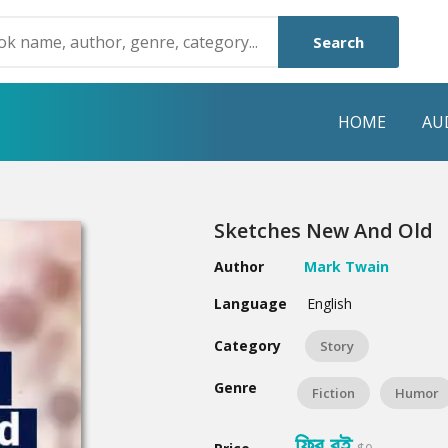
Search
HOME
AU
NRE
POPULAR AUTHORS
HIGHLIGHTS
Sketches New And Old
Humayun Ahmed
Hot & New
Author
Mark Twain
Mouri Morium
Featured Event
Language
English
Mohammad Nazim Uddin
Featured Auth
Category
Story
Shanjana Alam
Best Seller
Genre
Fiction
Humor
Anisul Hoque
Editors Choice
ফ্রি বই