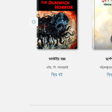
ডানউইচ হরর
দুর্গে
এইচ. পি. লাভক্রাফ্ট
বঙ্কিমচন্দ্র
ফ্রি বই
ফ্র