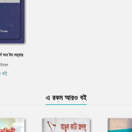
্স অব টম সয়্যার
 টোয়েন
ি বই
এ রকম আরও বই