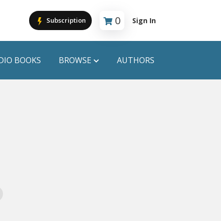
0
Sign In
Subscription
Cart is empty
DIO BOOKS
BROWSE
AUTHORS
PUBLICATIONS
ANYAPROKASH
Anyadhara
ors
Aajob Prokash
Bibliophile
Afsar Brothers