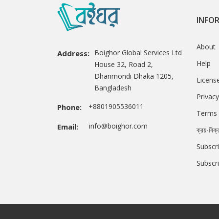
INFO
About
Boighor Global Services Ltd
Address:
Help
House 32, Road 2,
Dhanmondi Dhaka 1205,
Licens
Bangladesh
Privacy
+8801905536011
Phone:
Terms 
info@boighor.com
Email:
ক্রয়-বিক্
Subscri
Subscr