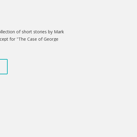
llection of short stories by Mark
 except for "The Case of George
 "A Ghost Story", among others.