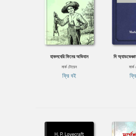
হাকলবেরি ফিনের অভিযান
দি অ্যাডভেঞ্চার
মার্ক টোয়েন
মার্ক
ফ্রি বই
ফ্র