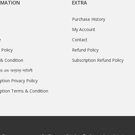
RMATION
EXTRA
Purchase History
My Account
e
Contact
 Policy
Refund Policy
& Condition
Subscription Refund Policy
রয় এবং অন্যান্য শর্তাবলী
ption Privacy Policy
iption Terms & Condition