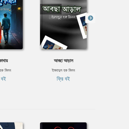
কোথায়
আবছা আড়াল
মিয়াচানে
 হক মিলন
ইমদাদুল হক মিলন
ইমদাদুল 
ি বই
ফ্রি বই
ফ্রি