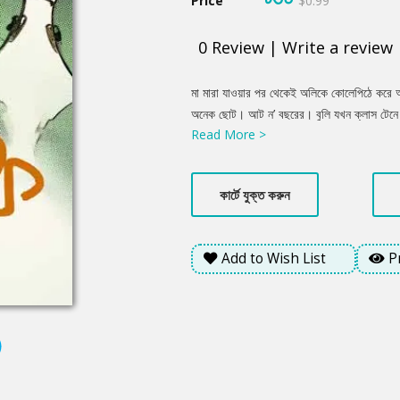
Price
$0.99
0
Review
|
Write a review
Product
মা মারা যাওয়ার পর থেকেই অলিকে কোলেপিঠে করে আ
Summery
অনেক ছোট। আট ন’ বছরের। বুলি যখন ক্লাস টেনে 
Read More >
ওরা। অলি মর্নিং শিফটে, বুলি ডে শিফটে। বুলি যখন
একাকী বাসায় থাকতো অলি। বুলি স্কুলে, বাবা অফি
বিকেলে বাবা অফিস থেকে ফেরার আগেই স্কুল ছুটি হ
কার্টে যুক্ত করুন
তাকে দেখে কী খুশি হতো! ছুটে এসে পাগলের মতো গল
Add to Wish List
P