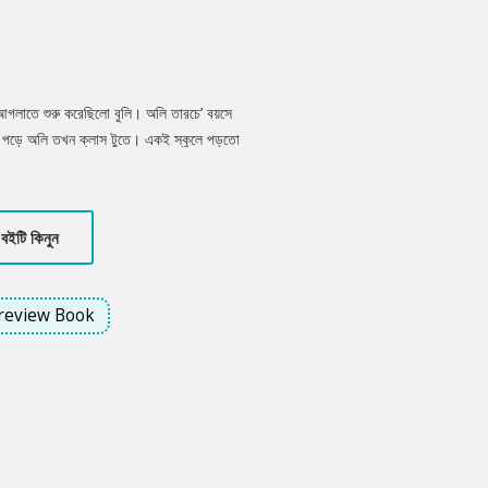
গলাতে শুরু করেছিলো বুলি। অলি তারচে’ বয়সে
পড়ে অলি তখন ক্লাস টুতে। একই স্কুলে পড়তো
 স্কুলে ঢুকতো অলির তখন ছুটি। তারপর সারাদিন
সে। বাসায় সেই বৃদ্ধা কাজের মহিলা আর অলি।
তো বুলির। বুলি যখন বাসায় ঢুকতো, আহ্, অলি যে
বইটি কিনুন
া জড়িয়ে ধরতো বুলির।
review Book