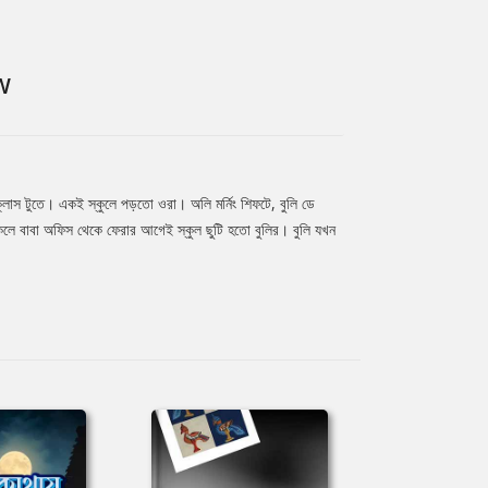
W
াস টুতে। একই স্কুলে পড়তো ওরা। অলি মর্নিং শিফটে, বুলি ডে
েলে বাবা অফিস থেকে ফেরার আগেই স্কুল ছুটি হতো বুলির। বুলি যখন