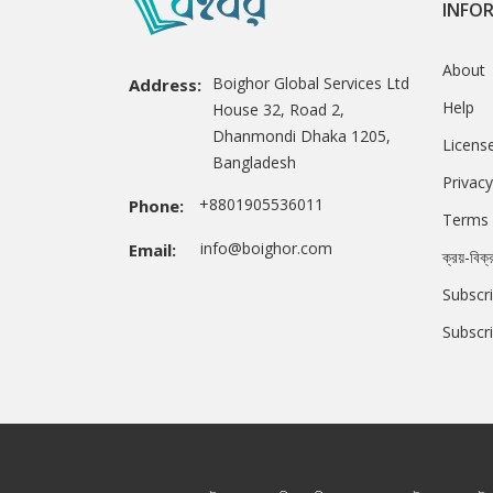
INFO
About
Boighor Global Services Ltd
Address:
Help
House 32, Road 2,
Dhanmondi Dhaka 1205,
Licens
Bangladesh
Privacy
+8801905536011
Phone:
Terms 
info@boighor.com
Email:
ক্রয়-বিক্
Subscri
Subscr