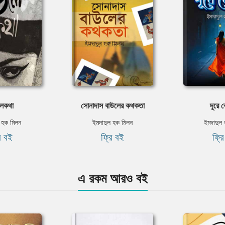
লকথা
সোনাদাস বাউলের কথকতা
দূরে 
 হক মিলন
ইমদাদুল হক মিলন
ইমদাদুল
ি বই
ফ্রি বই
ফ্র
এ রকম আরও বই