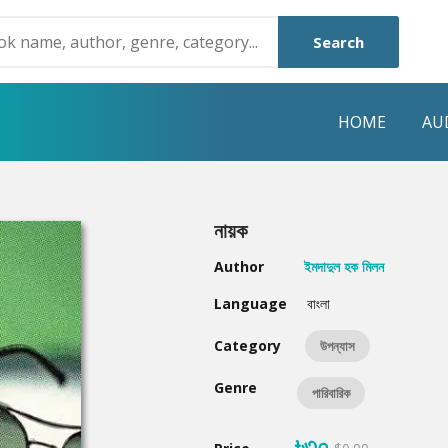
Search
HOME
AU
NRE
POPULAR AUTHORS
HIGHLIGHTS
নায়ক
Humayun Ahmed
Hot & New
Author
ইমদাদুল হক মিলন
Mouri Morium
Featured Event
Language
বাংলা
Mohammad Nazim Uddin
Featured Auth
Category
উপন্যাস
Shanjana Alam
Best Seller
Genre
পারিবারিক
Anisul Hoque
Editors Choice
৳৩০