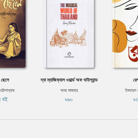
ুর ছেলে
দ্যা ম্যাজিক্যাল ওয়ার্ল্ড অফ থাইল্যান্ড
রে
চট্টোপাধ্যায়
অনয় মাজহার
ইমদাদুল
ি বই
৳৬০
৳