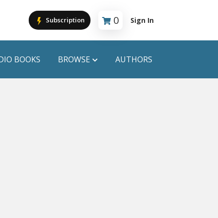
0
Sign In
Subscription
Cart is empty
DIO BOOKS
BROWSE
AUTHORS
PUBLICATIONS
ANYAPROKASH
Anyadhara
ors
Aajob Prokash
Bibliophile
Afsar Brothers