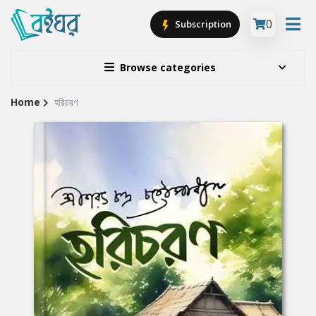
0
Subscription
Browse categories
Home
হরিচরণ
Site
Breadcrumb