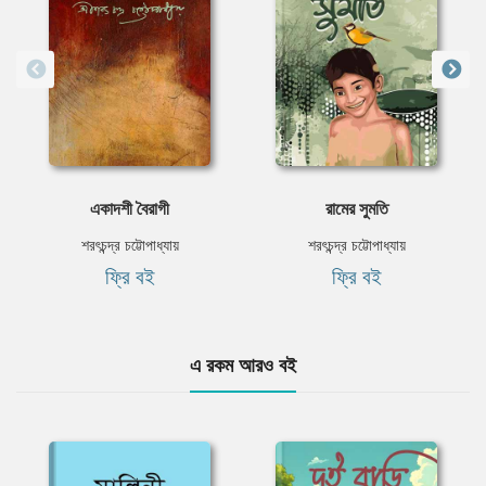
একাদশী বৈরাগী
রামের সুমতি
শরৎচন্দ্র চট্টোপাধ্যায়
শরৎচন্দ্র চট্টোপাধ্যায়
ফ্রি বই
ফ্রি বই
এ রকম আরও বই