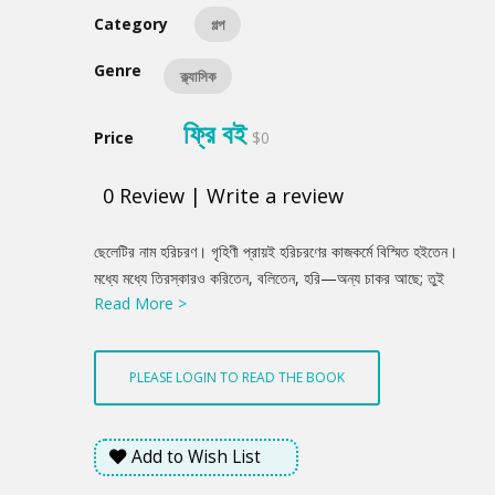
Category
গল্প
Genre
ক্ল্যাসিক
ফ্রি বই
Price
$0
0
Review
|
Write a review
Product
ছেলেটির নাম হরিচরণ। গৃহিণী প্রায়ই হরিচরণের কাজকর্মে বিস্মিত হইতেন।
Summery
মধ্যে মধ্যে তিরস্কারও করিতেন, বলিতেন, হরি—অন্য চাকর আছে; তুই
Read More >
ছেলেমানুষ, এত খাটিস কেন? হরির দোষের মধ্যে ছিল সে বড় হাসিতে
ভালবাসিত। হাসিয়া উত্তর করিত, মা, আমরা গরীব লোক, চিরকাল খাটতেই
হবে, আর বসে থেকেই বা কি হবে?
PLEASE LOGIN TO READ THE BOOK
Add to Wish List