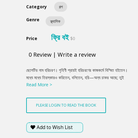
Category
গল্প
Genre
ক্ল্যাসিক
ফ্রি বই
Price
$0
0
Review
|
Write a review
Product
ছেলেটির নাম হরিচরণ। গৃহিণী প্রায়ই হরিচরণের কাজকর্মে বিস্মিত হইতেন।
Summery
মধ্যে মধ্যে তিরস্কারও করিতেন, বলিতেন, হরি—অন্য চাকর আছে; তুই
Read More >
ছেলেমানুষ, এত খাটিস কেন? হরির দোষের মধ্যে ছিল সে বড় হাসিতে
ভালবাসিত। হাসিয়া উত্তর করিত, মা, আমরা গরীব লোক, চিরকাল খাটতেই
হবে, আর বসে থেকেই বা কি হবে?
PLEASE LOGIN TO READ THE BOOK
Add to Wish List