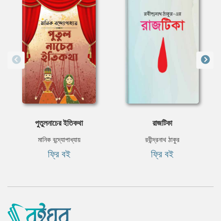
পুতুলনাচের ইতিকথা
রাজটিকা
মানিক বন্দ্যোপাধ্যায়
রবীন্দ্রনাথ ঠাকুর
ফ্রি বই
ফ্রি বই