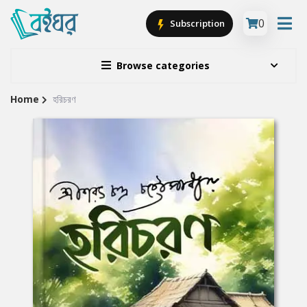
0
Subscription
Browse categories
Home
হরিচরণ
Site
Breadcrumb