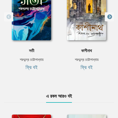
সতী
কাশীনাথ
শরৎচন্দ্র চট্টোপাধ্যায়
শরৎচন্দ্র চট্টোপাধ্যায়
ফ্রি বই
ফ্রি বই
এ রকম আরও বই