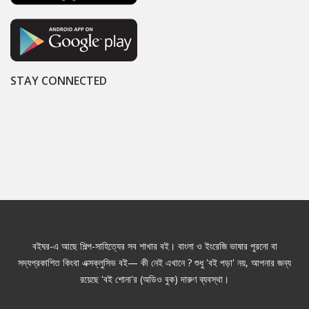
STAY CONNECTED
বইঘর-এ আছে শিল্প-সাহিত্যের সব শাখার বই। বাংলা ও ইংরেজি ভাষার পুরনো বা
সদ্যপ্রকাশিত কিংবা এক্সক্লুসিভ বই— কী নেই এখানে ? শুধু 'বই পড়া' নয়, আপনার জন্য
রয়েছে 'বই শোনা'র (অডিও বুক) দারুণ ব্যবস্থা।