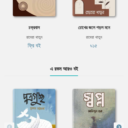
চক্রবাল
চোখের জলে পড়ল মনে
রাবেয়া খাতুন
রাবেয়া খাতুন
ফ্রি বই
৳১৫
এ রকম আরও বই