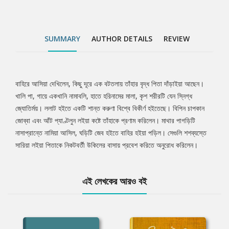
SUMMARY
AUTHOR DETAILS
REVIEW
বাহিরে আসিয়া দেখিলেন, কিছু দূরে এক বটতলায় তাঁহার বৃদ্ধ পিতা দাঁড়াইয়া আছেন।
Tab
খালি পা, গায়ে একখানি নামাবলি, হাতে হরিনামের মালা, কৃশ শরীরটি যেন স্নিগ্ধ
জ্যোতির্ময়। ললাট হইতে একটি শান্ত করুণা বিশ্বে বিকীর্ণ হইতেছে। বিপিন চাপকান
Article
জোব্বা এবং আঁট প্যাণ্টলুন লইয়া কষ্টে তাঁহাকে প্রণাম করিলেন। মাথার পাগড়িটি
নাসাপ্রান্তে নামিয়া আসিল, ঘড়িটি জেব হইতে বাহির হইয়া পড়িল। সেগুলি শশব্যস্তে
সারিয়া লইয়া পিতাকে নিকটবর্তী উকিলের বাসায় প্রবেশ করিতে অনুরোধ করিলেন।
এই লেখকের আরও বই