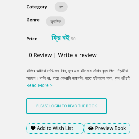
Category
গল্প
Genre
ক্ল্যাসিক
ফ্রি বই
Price
$0
0
Review
|
Write a review
Product
বাহিরে আসিয়া দেখিলেন, কিছু দূরে এক বটতলায় তাঁহার বৃদ্ধ পিতা দাঁড়াইয়া
Summery
আছেন। খালি পা, গায়ে একখানি নামাবলি, হাতে হরিনামের মালা, কৃশ শরীরটি
Read More >
যেন স্নিগ্ধ জ্যোতির্ময়। ললাট হইতে একটি শান্ত করুণা বিশ্বে বিকীর্ণ
হইতেছে। বিপিন চাপকান জোব্বা এবং আঁট প্যাণ্টলুন লইয়া কষ্টে তাঁহাকে
প্রণাম করিলেন। মাথার পাগড়িটি নাসাপ্রান্তে নামিয়া আসিল, ঘড়িটি জেব
PLEASE LOGIN TO READ THE BOOK
হইতে বাহির হইয়া পড়িল। সেগুলি শশব্যস্তে সারিয়া লইয়া পিতাকে নিকটবর্তী
উকিলের বাসায় প্রবেশ করিতে অনুরোধ করিলেন।
Add to Wish List
Preview Book