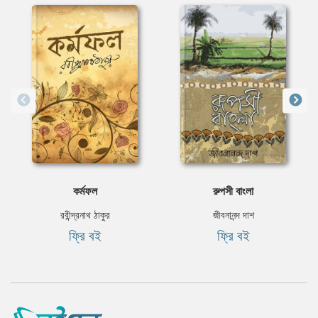
কর্মফল
রুপসী বাংলা
রবীন্দ্রনাথ ঠাকুর
জীবনানন্দ দাশ
ফ্রি বই
ফ্রি বই