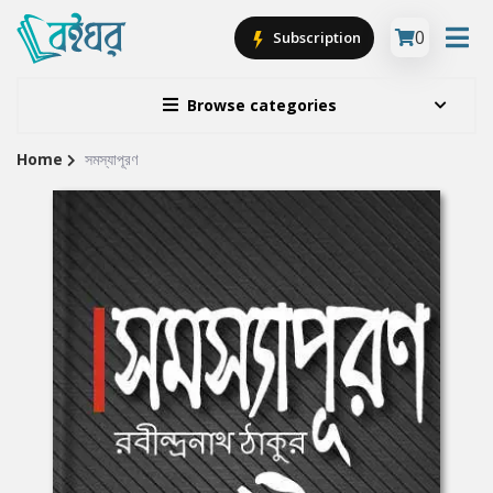
0
Subscription
Browse categories
Home
সমস্যাপূরণ
Site
Breadcrumb