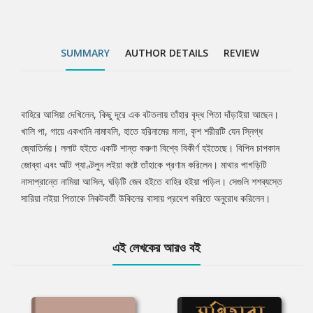
SUMMARY
AUTHOR DETAILS
REVIEW
বাহিরে আসিয়া দেখিলেন, কিছু দূরে এক বটতলায় তাঁহার বৃদ্ধ পিতা দাঁড়াইয়া আছেন।
Tab
খালি পা, গায়ে একখানি নামাবলি, হাতে হরিনামের মালা, কৃশ শরীরটি যেন স্নিগ্ধ
জ্যোতির্ময়। ললাট হইতে একটি শান্ত করুণা বিশ্বে বিকীর্ণ হইতেছে। বিপিন চাপকান
Article
জোব্বা এবং আঁট প্যাণ্টলুন লইয়া কষ্টে তাঁহাকে প্রণাম করিলেন। মাথার পাগড়িটি
নাসাপ্রান্তে নামিয়া আসিল, ঘড়িটি জেব হইতে বাহির হইয়া পড়িল। সেগুলি শশব্যস্তে
সারিয়া লইয়া পিতাকে নিকটবর্তী উকিলের বাসায় প্রবেশ করিতে অনুরোধ করিলেন।
এই লেখকের আরও বই