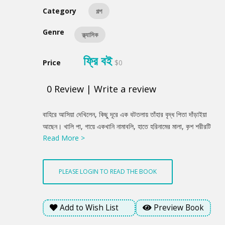
Category
গল্প
Genre
ক্ল্যাসিক
ফ্রি বই
Price
$0
0
Review
|
Write a review
Product
বাহিরে আসিয়া দেখিলেন, কিছু দূরে এক বটতলায় তাঁহার বৃদ্ধ পিতা দাঁড়াইয়া
Summery
আছেন। খালি পা, গায়ে একখানি নামাবলি, হাতে হরিনামের মালা, কৃশ শরীরটি
Read More >
যেন স্নিগ্ধ জ্যোতির্ময়। ললাট হইতে একটি শান্ত করুণা বিশ্বে বিকীর্ণ
হইতেছে। বিপিন চাপকান জোব্বা এবং আঁট প্যাণ্টলুন লইয়া কষ্টে তাঁহাকে
প্রণাম করিলেন। মাথার পাগড়িটি নাসাপ্রান্তে নামিয়া আসিল, ঘড়িটি জেব
PLEASE LOGIN TO READ THE BOOK
হইতে বাহির হইয়া পড়িল। সেগুলি শশব্যস্তে সারিয়া লইয়া পিতাকে নিকটবর্তী
উকিলের বাসায় প্রবেশ করিতে অনুরোধ করিলেন।
Add to Wish List
Preview Book