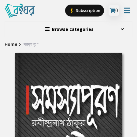
0
Subscription
Browse categories
Home
সমস্যাপূরণ
Site
Breadcrumb