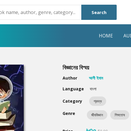
Search
HOME
AU
NRE
POPULAR AUTHORS
HIGHLIGHTS
বিজ্ঞানের বিস্ময়
Humayun Ahmed
Hot & New
Author
আলী ইমাম
Mouri Morium
Featured Event
Language
বাংলা
Mohammad Nazim Uddin
Featured Auth
Category
প্রবন্ধ
Shanjana Alam
Best Seller
Genre
জীববিজ্ঞান
শিশুতোষ
Anisul Hoque
Editors Choice
৳৩০