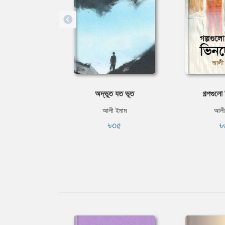
অদ্ভুত যত ভূত
গল্পগুলো
আলী ইমাম
আলী
৳৩৫
৳