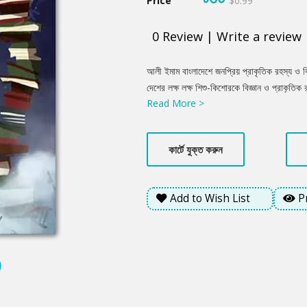
Price
$0.99
0
Review
|
Write a review
Product
আলী ইমাম বাংলাদেশে জনপ্রিয় প্রাকৃতিক রহস্য ও বি
Summery
দেশের লক্ষ লক্ষ শিশু-কিশোরকে বিজ্ঞান ও প্রাকৃতি
Read More >
বিকাশে এর ভূমিকা ও ব্যাপকতা বিশাল। ‘বিজ্ঞানের ব
জ্ঞানবিকাশে গুরুত্বপূর্ণ ভুমিকা পালন করবে বলেই আ
কার্টে যুক্ত করুন
Add to Wish List
P