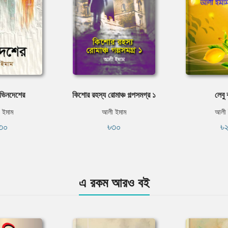
 ভিনদেশের
কিশোর রহস্য রোমাঞ্চ গল্পসমগ্র ১
লেবু 
 ইমাম
আলী ইমাম
আলী 
৩০
৳৩০
৳
এ রকম আরও বই