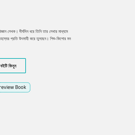
জ্ঞান লেখক। দীর্ঘদিন ধরে তিনি তার লেখার মাধ্যমে
ক রহস্যের প্রতি উৎসাহী করে তুলছেন। শিশু-কিশোর মন
িস্ময়’ বইটিও এইক পথের দিশা হিসেবে শিশু-কিশোরদের
শা করা যায়।
বইটি কিনুন
review Book