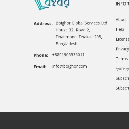
INFO
About
Boighor Global Services Ltd
Address:
Help
House 32, Road 2,
Dhanmondi Dhaka 1205,
Licens
Bangladesh
Privacy
+8801905536011
Phone:
Terms 
info@boighor.com
Email:
ক্রয়-বিক্
Subscri
Subscr