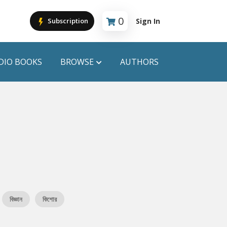
0
Sign In
Subscription
Cart is empty
DIO BOOKS
BROWSE
AUTHORS
PUBLICATIONS
ANYAPROKASH
Anyadhara
ors
Aajob Prokash
Bibliophile
বিজ্ঞান
কিশোর
Afsar Brothers