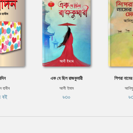
মদিন
এক যে ছিল রাজকুমারী
শিপরা নামের
 হাবীব
আলী ইমাম
আনিস
ি বই
৳৩০
৳