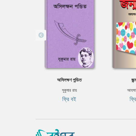
অসিলক্ষণ পন্ডিত
জন্
সুকুমার রায়
আহসান
ফ্রি বই
ফ্র