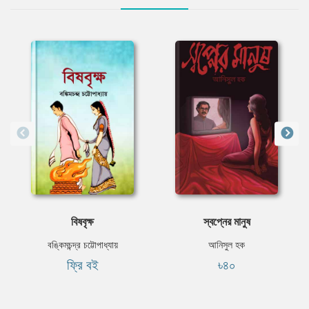
বিষবৃক্ষ
স্বপ্নের মানুষ
বঙ্কিমচন্দ্র চট্টোপাধ্যায়
আনিসুল হক
ফ্রি বই
৳৪০