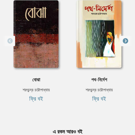
বোঝা
পথ-নির্দেশ
শরৎচন্দ্র চট্টোপাধ্যায়
শরৎচন্দ্র চট্টোপাধ্যায়
ফ্রি বই
ফ্রি বই
এ রকম আরও বই