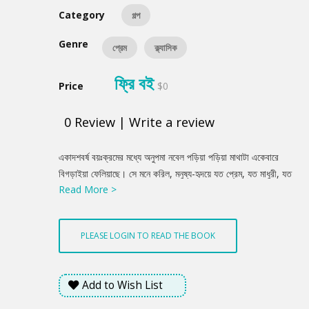
Category
গল্প
Genre
প্রেম
ক্ল্যাসিক
ফ্রি বই
Price
$0
0
Review
|
Write a review
Product
একাদশবর্ষ বয়ঃক্রমের মধ্যে অনুপমা নবেল পড়িয়া পড়িয়া মাথাটা একেবারে
Summery
বিগড়াইয়া ফেলিয়াছে। সে মনে করিল, মনুষ্য-হৃদয়ে যত প্রেম, যত মাধুরী, যত
Read More >
শোভা, যত সৌন্দর্য, যত তৃষ্ণা আছে, সব খুঁটিয়া বাছিয়া একত্রিত করিয়া নিজের
মস্তিষ্কের ভিতর জমা করিয়া ফেলিয়াছে; মনুষ্য-স্বভাব, মনুষ্য-চরিত্র তাহার
নখদর্পণ হইয়াছে। জগতের শিখিবার পদার্থ আর তাহার কিছুই নাই; সব জানিয়া
PLEASE LOGIN TO READ THE BOOK
ফেলিয়াছে, সব শিখিয়া ফেলিয়াছে। সতীত্বের জ্যোতি সে যেমন দেখিতে পায়,
প্রণয়ের মহিমা সে যেমন বুঝিতে পারে, জগতে আর যে কেহ তেমন সমঝদার
আছে, অনুপমা তাহা কিছুতেই বিশ্বাস করিতে পারে না। ....
Add to Wish List