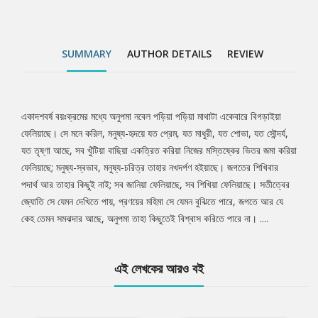
SUMMARY
AUTHOR DETAILS
REVIEW
একাদশবর্ষ বয়ঃক্রমের মধ্যে অনুপমা নবেল পড়িয়া পড়িয়া মাথাটা একেবারে বিগড়াইয়া
Tab
ফেলিয়াছে। সে মনে করিল, মনুষ্য-হৃদয়ে যত প্রেম, যত মাধুরী, যত শোভা, যত সৌন্দর্য,
যত তৃষ্ণা আছে, সব খুঁটিয়া বাছিয়া একত্রিত করিয়া নিজের মস্তিষ্কের ভিতর জমা করিয়া
Article
ফেলিয়াছে; মনুষ্য-স্বভাব, মনুষ্য-চরিত্র তাহার নখদর্পণ হইয়াছে। জগতের শিখিবার
পদার্থ আর তাহার কিছুই নাই; সব জানিয়া ফেলিয়াছে, সব শিখিয়া ফেলিয়াছে। সতীত্বের
জ্যোতি সে যেমন দেখিতে পায়, প্রণয়ের মহিমা সে যেমন বুঝিতে পারে, জগতে আর যে
কেহ তেমন সমঝদার আছে, অনুপমা তাহা কিছুতেই বিশ্বাস করিতে পারে না। ....
এই লেখকের আরও বই