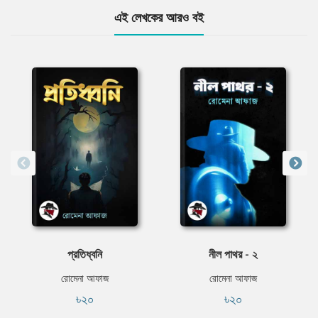
এই লেখকের আরও বই
প্রতিধ্বনি
নীল পাথর - ২
রোমেনা আফাজ
রোমেনা আফাজ
৳২০
৳২০