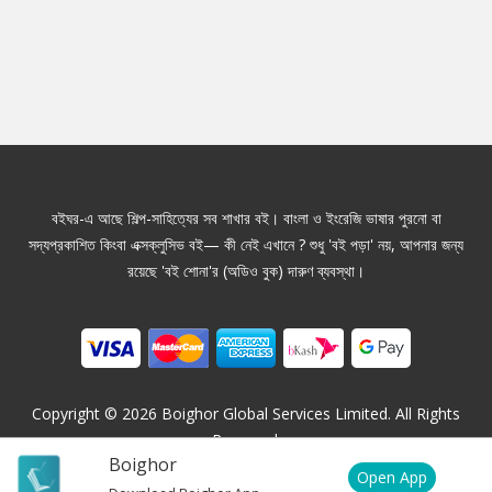
বইঘর-এ আছে শিল্প-সাহিত্যের সব শাখার বই। বাংলা ও ইংরেজি ভাষার পুরনো বা
সদ্যপ্রকাশিত কিংবা এক্সক্লুসিভ বই— কী নেই এখানে ? শুধু 'বই পড়া' নয়, আপনার জন্য
রয়েছে 'বই শোনা'র (অডিও বুক) দারুণ ব্যবস্থা।
Copyright ©
2026
Boighor Global Services Limited. All Rights
Reserved.
Boighor
Open App