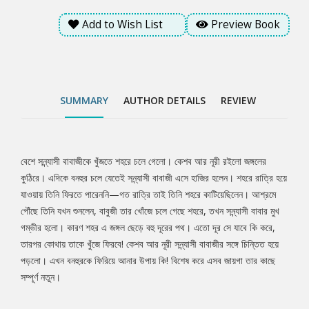
Add to Wish List
Preview Book
SUMMARY
AUTHOR DETAILS
REVIEW
বেশে সন্ন্যাসী বাবাজীকে খুঁজতে শহরে চলে গেলো। কেশব আর নূরী রইলো জঙ্গলের
Tab
কুঠিরে। এদিকে বনহুর চলে যেতেই সন্ন্যাসী বাবাজী এসে হাজির হলেন। শহরে রাত্রি হয়ে
যাওয়ায় তিনি ফিরতে পারেননি—গত রাত্রি তাই তিনি শহরে কাটিয়েছিলেন। আশ্রমে
Article
পৌঁছে তিনি যখন শুনলেন, বাবুজী তার খোঁজে চলে গেছে শহরে, তখন সন্ন্যাসী বাবার মুখ
গম্ভীর হলো। কারণ শহর এ জঙ্গল ছেড়ে বহু দূরের পথ। এতো দূর সে যাবে কি করে,
তারপর কোথায় তাকে খুঁজে ফিরবে! কেশব আর নূরী সন্ন্যাসী বাবাজীর সঙ্গে চিন্তিত হয়ে
পড়লো। এখন বনহুরকে ফিরিয়ে আনার উপায় কি! বিশেষ করে এসব জায়গা তার কাছে
সম্পূর্ণ নতুন।