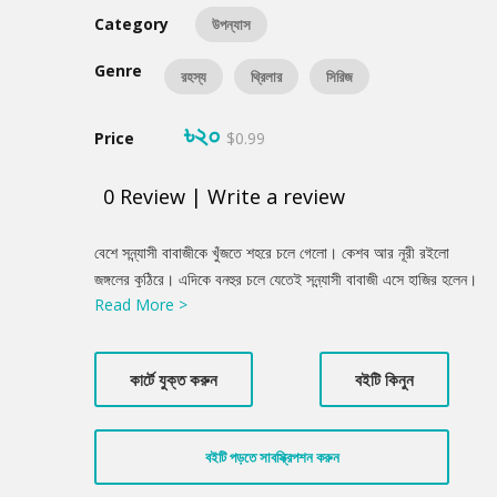
Category
উপন্যাস
Genre
রহস্য
থ্রিলার
সিরিজ
৳২০
Price
$0.99
0
Review
|
Write a review
Product
বেশে সন্ন্যাসী বাবাজীকে খুঁজতে শহরে চলে গেলো। কেশব আর নূরী রইলো
Summery
জঙ্গলের কুঠিরে। এদিকে বনহুর চলে যেতেই সন্ন্যাসী বাবাজী এসে হাজির হলেন।
Read More >
শহরে রাত্রি হয়ে যাওয়ায় তিনি ফিরতে পারেননি—গত রাত্রি তাই তিনি শহরে
কাটিয়েছিলেন। আশ্রমে পৌঁছে তিনি যখন শুনলেন, বাবুজী তার খোঁজে চলে গেছে
শহরে, তখন সন্ন্যাসী বাবার মুখ গম্ভীর হলো। কারণ শহর এ জঙ্গল ছেড়ে বহু
কার্টে যুক্ত করুন
বইটি কিনুন
দূরের পথ। এতো দূর সে যাবে কি করে, তারপর কোথায় তাকে খুঁজে ফিরবে!
কেশব আর নূরী সন্ন্যাসী বাবাজীর সঙ্গে চিন্তিত হয়ে পড়লো। এখন বনহুরকে
ফিরিয়ে আনার উপায় কি! বিশেষ করে এসব জায়গা তার কাছে সম্পূর্ণ নতুন।
বইটি পড়তে সাবস্ক্রিপশন করুন