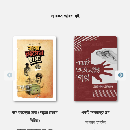
এ রকম আরও বই
বাক্স রহস্যের ছায়া (আব্দুর রহমান
একটি অসমাপ্ত গল্প
সিরিজ)
আহনাফ তাহমিদ