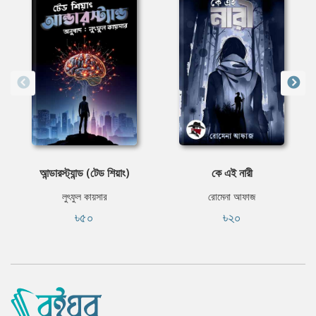
আন্ডারস্ট্যান্ড (টেড শিয়াং)
কে এই নারী
লুৎফুল কায়সার
রোমেনা আফাজ
৳৫০
৳২০