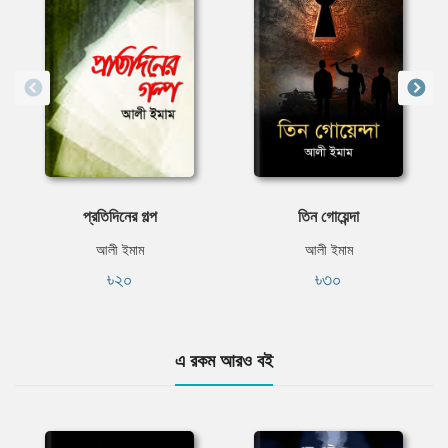
প্রতিদিনের গল্প
তিন গোয়েন্দা
আলী ইমাম
আলী ইমাম
৳২০
৳৩০
এ রকম আরও বই