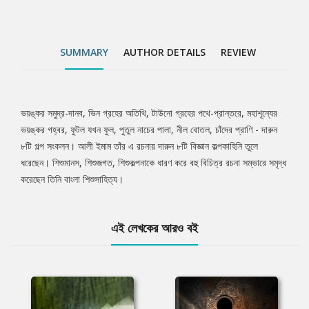
SUMMARY
AUTHOR DETAILS
REVIEW
ভয়ঙ্কর সমুদ্র-দানব, ভিন গ্রহের অতিথি, টাউনো গ্রহের পথে-প্রান্তরে, মহাশূন্যের
Tab
ভয়ঙ্কর গহ্বর, ফুটল যখন ফুল, পুতুল নাচের পালা, নীল বোতল, চাঁদের প্রাণি - দারুন
৮টি গল্প সংকলন। আলী ইমাম তাঁর এ রচনায় দারুন ৮টি বিজ্ঞান কল্পকাহিনি তুলে
Article
ধরেছেন। শিশুমানস, শিশুজগত, শিশুকল্পনাকে ধারণ করে বহু বিচিত্র রচনা সম্ভারে সমৃদ্ধ
করেছেন তিনি বাংলা শিশুসাহিত্য।
এই লেখকের আরও বই