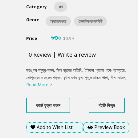
Category
গল্প
Genre
অ্যাডভেঞ্চার
বৈজ্ঞানিক কল্পকাহিনী
৳৩০
Price
$0.99
0
Review
|
Write a review
Product
ভয়ঙ্কর সমুদ্র-দানব, ভিন গ্রহের অতিথি, টাউনো গ্রহের পথে-প্রান্তরে,
Summery
মহাশূন্যের ভয়ঙ্কর গহ্বর, ফুটল যখন ফুল, পুতুল নাচের পালা, নীল বোতল,
Read More >
চাঁদের প্রাণি - দারুন ৮টি গল্প সংকলন। আলী ইমাম তাঁর এ রচনায় দারুন ৮টি
বিজ্ঞান কল্পকাহিনি তুলে ধরেছেন। শিশুমানস, শিশুজগত, শিশুকল্পনাকে ধারণ করে
বহু বিচিত্র রচনা সম্ভারে সমৃদ্ধ করেছেন তিনি বাংলা শিশুসাহিত্য।
কার্টে যুক্ত করুন
বইটি কিনুন
Add to Wish List
Preview Book