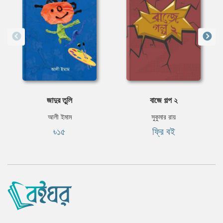
জাদুর তুলি
বাজে গল্প ২
আলী ইমাম
সুকুমার রায়
৳১৫
ফ্রি বই