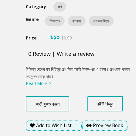
Category
গল্প
Genre
শিশুতোষ
রূপকথা
লোকসাহিত্য
৳১০
Price
$0.99
0
Review
|
Write a review
Product
বিভিন্ন দেশের বহু বিচিত্র গল্প নিয়ে আলী ইমাম-এর এ রচনা। গল্পগুলো পড়লে
Summery
হৃৎস্পন্দন বেড়ে যায়।
Read More >
কার্টে যুক্ত করুন
বইটি কিনুন
Add to Wish List
Preview Book