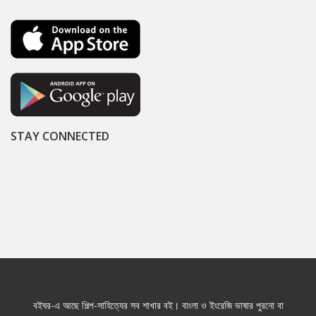
STAY CONNECTED
বইঘর-এ আছে শিল্প-সাহিত্যের সব শাখার বই। বাংলা ও ইংরেজি ভাষার পুরনো বা