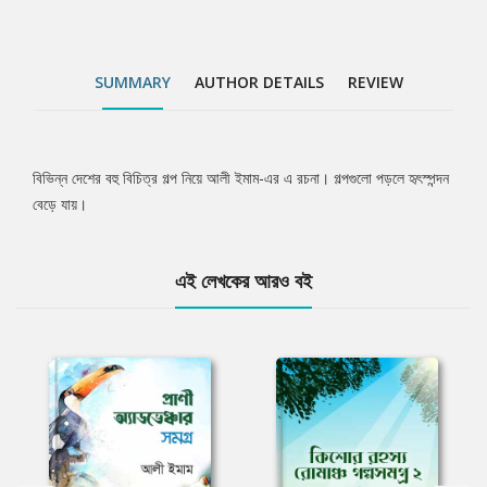
SUMMARY
AUTHOR DETAILS
REVIEW
বিভিন্ন দেশের বহু বিচিত্র গল্প নিয়ে আলী ইমাম-এর এ রচনা। গল্পগুলো পড়লে হৃৎস্পন্দন
Tab
বেড়ে যায়।
Article
এই লেখকের আরও বই