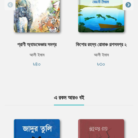
প্রাণী অ্যাডভেঞ্চার সমগ্র
কিশোর রহস্য রোমাঞ্চ গল্পসমগ্র ২
আলী ইমাম
আলী ইমাম
৳৪০
৳৩০
এ রকম আরও বই