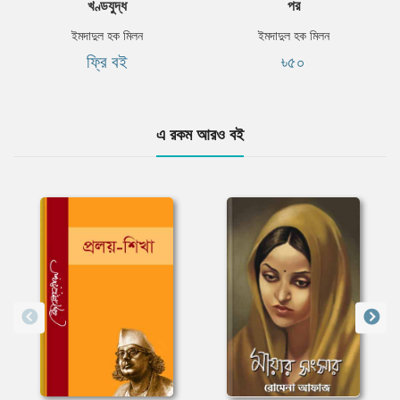
খণ্ডযুদ্ধ
পর
ইমদাদুল হক মিলন
ইমদাদুল হক মিলন
ফ্রি বই
৳৫০
এ রকম আরও বই