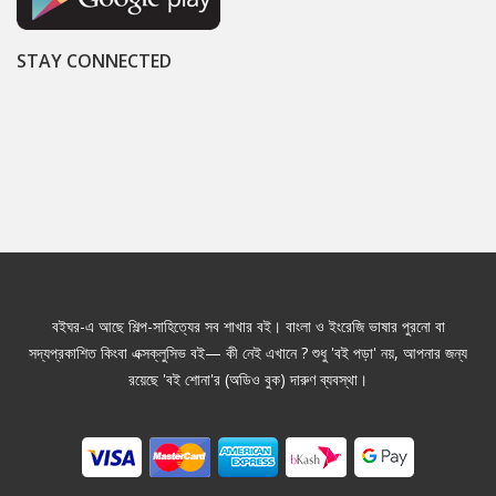
STAY CONNECTED
বইঘর-এ আছে শিল্প-সাহিত্যের সব শাখার বই। বাংলা ও ইংরেজি ভাষার পুরনো বা
সদ্যপ্রকাশিত কিংবা এক্সক্লুসিভ বই— কী নেই এখানে ? শুধু 'বই পড়া' নয়, আপনার জন্য
রয়েছে 'বই শোনা'র (অডিও বুক) দারুণ ব্যবস্থা।