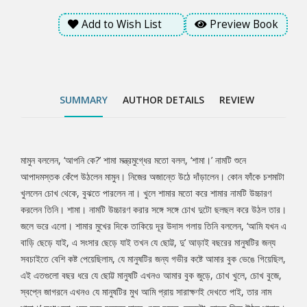
পাই, তার নাম শামা।’ কথাগুলো এমন করে বললেন মামুন, শুনে বুকের ভেতরটা
Add to Wish List
Preview Book
মোচড় দিয়ে উঠল শামার। হু হু করে উঠল। নিজের অজান্তে জলে চোখ ভরে
এলো তার। শামা কোনও কথা বলতে পারল না।..........
SUMMARY
AUTHOR DETAILS
REVIEW
মামুন বললেন, ‘আপনি কে?’ শামা মন্ত্রমুগ্ধের মতো বলল, ‘শামা।’ নামটি শুনে
Tab
আপাদমস্তক কেঁপে উঠলেন মামুন। নিজের অজান্তে উঠে দাঁড়ালেন। কোন ফাঁকে চশমাটা
খুললেন চোখ থেকে, বুঝতে পারলেন না। খুলে শামার মতো করে শামার নামটি উচ্চারণ
Article
করলেন তিনি। শামা। নামটি উচ্চারণ করার সঙ্গে সঙ্গে চোখ দুটো ছলছল করে উঠল তার।
জলে ভরে এলো। শামার মুখের দিকে তাকিয়ে দূর উদাস গলায় তিনি বললেন, ‘আমি যখন এ
বাড়ি ছেড়ে যাই, এ সংসার ছেড়ে যাই তখন যে ছোট্ট, দু’ আড়াই বছরের মানুষটির জন্য
সবচাইতে বেশি কষ্ট পেয়েছিলাম, যে মানুষটির জন্য গভীর কষ্টে আমার বুক ভেঙে গিয়েছিল,
এই এতগুলো বছর ধরে যে ছোট্ট মানুষটি এখনও আমার বুক জুড়ে, চোখ খুলে, চোখ বুজে,
স্বপ্নে জাগরনে এখনও যে মানুষটির মুখ আমি প্রায় সারাক্ষণই দেখতে পাই, তার নাম