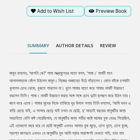
পাই, তার নাম শামা।’ কথাগুলো এমন করে বললেন মামুন, শুনে বুকের ভেতরটা
Add to Wish List
Preview Book
মোচড় দিয়ে উঠল শামার। হু হু করে উঠল। নিজের অজান্তে জলে চোখ ভরে
এলো তার। শামা কোনও কথা বলতে পারল না।..........
SUMMARY
AUTHOR DETAILS
REVIEW
মামুন বললেন, ‘আপনি কে?’ শামা মন্ত্রমুগ্ধের মতো বলল, ‘শামা।’ নামটি শুনে
Tab
আপাদমস্তক কেঁপে উঠলেন মামুন। নিজের অজান্তে উঠে দাঁড়ালেন। কোন ফাঁকে চশমাটা
খুললেন চোখ থেকে, বুঝতে পারলেন না। খুলে শামার মতো করে শামার নামটি উচ্চারণ
Article
করলেন তিনি। শামা। নামটি উচ্চারণ করার সঙ্গে সঙ্গে চোখ দুটো ছলছল করে উঠল তার।
জলে ভরে এলো। শামার মুখের দিকে তাকিয়ে দূর উদাস গলায় তিনি বললেন, ‘আমি যখন এ
বাড়ি ছেড়ে যাই, এ সংসার ছেড়ে যাই তখন যে ছোট্ট, দু’ আড়াই বছরের মানুষটির জন্য
সবচাইতে বেশি কষ্ট পেয়েছিলাম, যে মানুষটির জন্য গভীর কষ্টে আমার বুক ভেঙে গিয়েছিল,
এই এতগুলো বছর ধরে যে ছোট্ট মানুষটি এখনও আমার বুক জুড়ে, চোখ খুলে, চোখ বুজে,
স্বপ্নে জাগরনে এখনও যে মানুষটির মুখ আমি প্রায় সারাক্ষণই দেখতে পাই, তার নাম