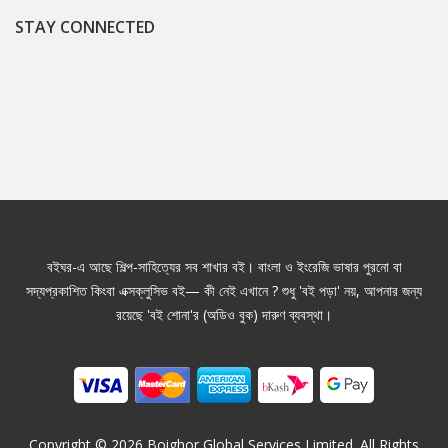
STAY CONNECTED
বইঘর-এ আছে শিল্প-সাহিত্যের সব শাখার বই। বাংলা ও ইংরেজি ভাষার পুরনো বা
সদ্যপ্রকাশিত কিংবা এক্সক্লুসিভ বই— কী নেই এখানে ? শুধু 'বই পড়া' নয়, আপনার জন্য
রয়েছে 'বই শোনা'র (অডিও বুক) দারুণ ব্যবস্থা।
Copyright ©
2026
Boighor Global Services Limited. All Rights