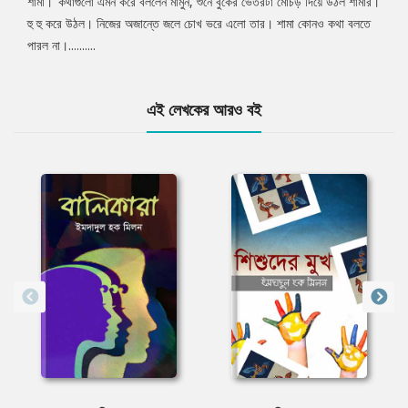
শামা।’ কথাগুলো এমন করে বললেন মামুন, শুনে বুকের ভেতরটা মোচড় দিয়ে উঠল শামার।
হু হু করে উঠল। নিজের অজান্তে জলে চোখ ভরে এলো তার। শামা কোনও কথা বলতে
পারল না।..........
এই লেখকের আরও বই