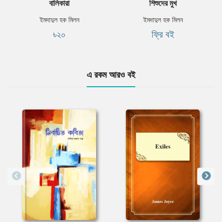
বালিকারা
শিশুদের মুখ
ইমদাদুল হক মিলন
ইমদাদুল হক মিলন
৳২০
ফ্রি বই
এ রকম আরও বই