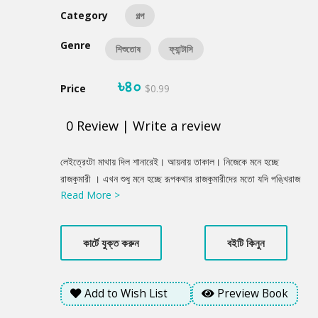
Category
গল্প
Genre
শিশুতোষ
ফ্যান্টাসি
৳৪০
Price
$0.99
0
Review
|
Write a review
Product
লেইত্রেংটা মাথায় দিল শানারেই। আয়নায় তাকাল। নিজেকে মনে হচ্ছে
Summery
রাজকুমারী । এখন শুধু মনে হচ্ছে রূপকথার রাজকুমারীদের মতো যদি পঙ্খিরাজ
Read More >
ঘোড়ায় চড়ে পৃথিবীর এক প্রান্ত থেকে আরেক প্রান্তে উড়ে যাওয়া যেত, ইশ!
হঠাৎ একটা সুরেলা কণ্ঠস্বরে চমকে উঠল শানারেই । কেউ যেন তার আশে
পাশেই আছে। “তোমার কি ইচ্ছেপূরণ করতে চাও? "
কার্টে যুক্ত করুন
বইটি কিনুন
Add to Wish List
Preview Book