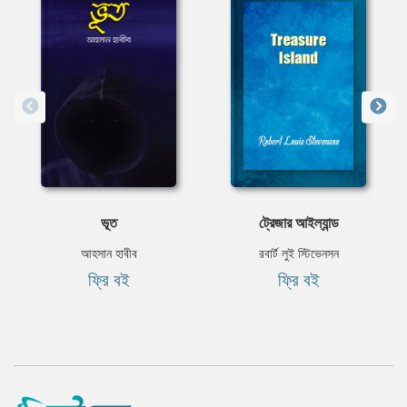
ভূত
ট্রেজার আইল্যান্ড
আহসান হাবীব
রবার্ট লুই স্টিভেনসন
ফ্রি বই
ফ্রি বই