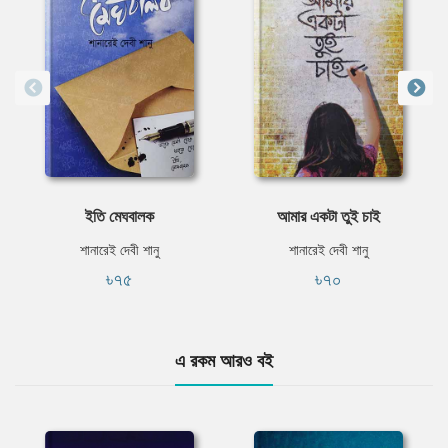
ইতি মেঘবালক
আমার একটা তুই চাই
শানারেই দেবী শানু
শানারেই দেবী শানু
৳৭৫
৳৭০
এ রকম আরও বই