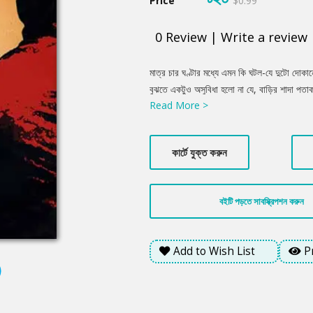
Price
$0.99
0
Review
|
Write a review
Product
মাত্র চার ঘণ্টার মধ্যে এমন কি ঘটল-যে দুটো দোকা
Summery
বুঝতে একটুও অসুবিধা হলো না যে, বাড়ির শাদা পতা
Read More >
আসলে তা নয়। এই সাইনবোর্ডের মতো পতাকাটাও কেউ
এখনো জানি না। কিন্তু শুরু হয়ে গেছে অদ্ভুত সব র
কার্টে যুক্ত করুন
বইটি পড়তে সাবস্ক্রিপশন করুন
Add to Wish List
P