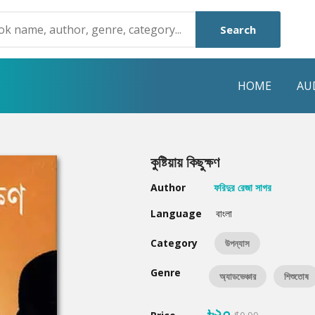
Search
HOME
AU
NRE
POPULAR AUTHORS
HIGHLIGHTS
কুষ্টিয়ায় কিছুক্ষণ
Humayun Ahmed
Hot & New
Author
ফরিদুর রেজা সাগর
Mouri Morium
Featured Event
Language
বাংলা
Mohammad Nazim Uddin
Featured Auth
Category
উপন্যাস
Shanjana Alam
Best Seller
Genre
অ্যাডভেঞ্চার
শিশুতোষ
Anisul Hoque
Editors Choice
৳২০