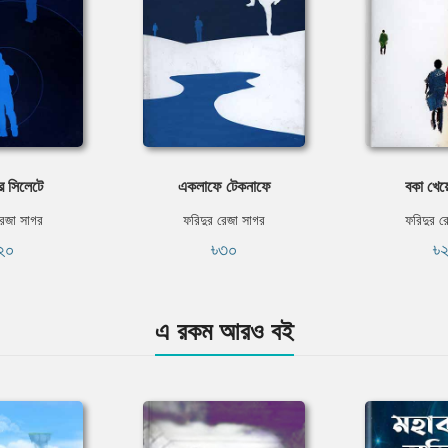
ে সিলেটে
একলাফে টেকনাফে
বকা খেয়ে
রেজা সাগর
ফরিদুর রেজা সাগর
ফরিদুর র
২০
৳৩০
৳
এ রকম আরও বই