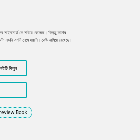
নের সাইনবোর্ড কে সরিয়ে ফেলেছে। কিন্তু আমার
কাটা এমনি এমনি নেমে যায়নি। কেউ নামিয়ে রেখেছে।
 সরিয়ে ফেলেছে। কুষ্টিয়া কেন এসেছি। সেটাই
হস্যের খেলা।
বইটি কিনুন
review Book