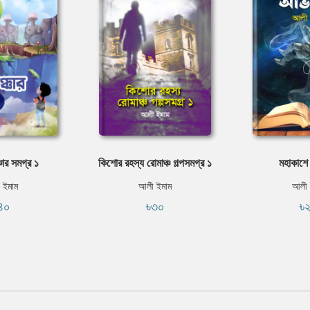
চার সমগ্র ১
কিশোর রহস্য রোমাঞ্চ গল্পসমগ্র ১
মহাকাশে
 ইমাম
আলী ইমাম
আলী 
৪০
৳৩০
৳