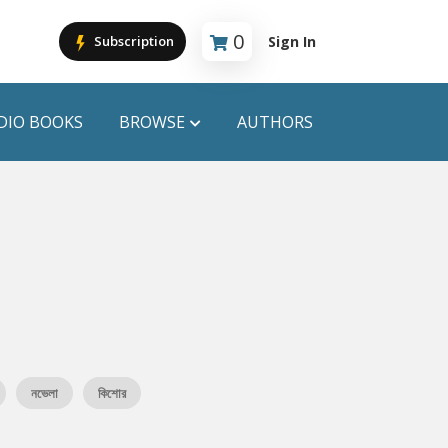
0
Sign In
Subscription
Cart is empty
DIO BOOKS
BROWSE
AUTHORS
PUBLICATIONS
ANYAPROKASH
Anyadhara
ors
Aajob Prokash
Bibliophile
নভেলা
কিশোর
Afsar Brothers