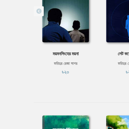
ময়মনসিংহের ময়না
লেট কর
ফরিদুর রেজা সাগর
ফরিদুর 
৳২০
৳