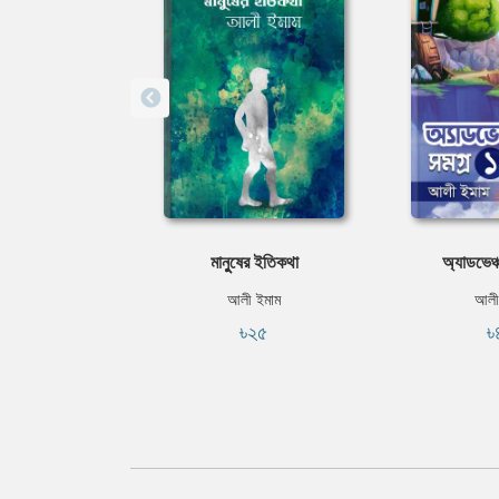
মানুুষের ইতিকথা
অ্যাডভেঞ্
আলী ইমাম
আলী
৳২৫
৳