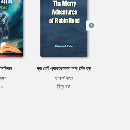
 অভিযান
দ্যা মেরি এ্যাডভেঞ্চারস অফ রবিন হুড
মাইওয়া'স রিভেঞ্জ;
দ্যা লিটল
ইমাম
হাওয়ার্ড পাইল
২০
ফ্রি বই
এইচ. রাইডার
ফ্রি