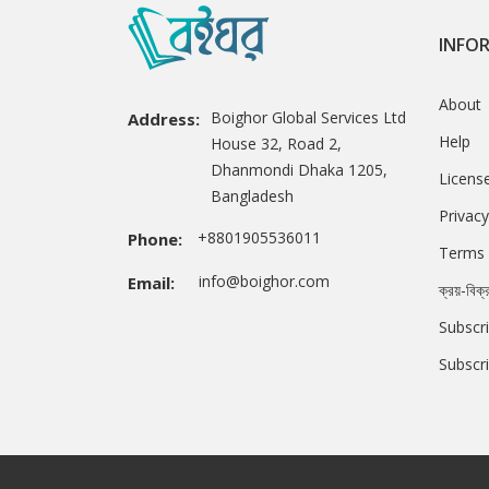
INFO
About
Boighor Global Services Ltd
Address:
Help
House 32, Road 2,
Dhanmondi Dhaka 1205,
Licens
Bangladesh
Privacy
+8801905536011
Phone:
Terms 
info@boighor.com
Email:
ক্রয়-বিক্
Subscri
Subscr