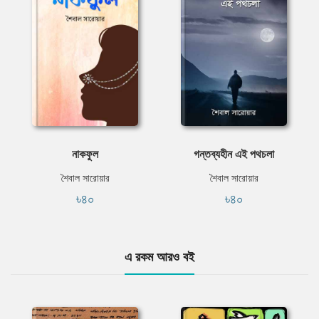
নাকফুল
গন্তব্যহীন এই পথচলা
শৈবাল সারোয়ার
শৈবাল সারোয়ার
৳৪০
৳৪০
এ রকম আরও বই