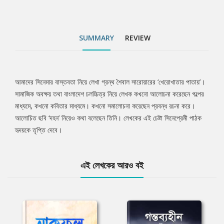
SUMMARY
REVIEW
আমাদের সিনেমার বাস্তবতা নিয়ে লেখা গ্রন্থ শৈবাল সারোয়ারের ‘খেরোখাতার পাতায়’।
Tab
সামাজিক অবক্ষয় তথা বাংলাদেশ চলচ্চিত্র নিয়ে লেখক কখনো আলোচনা করেছেন গল্পের
মাধ্যমে, কখনো কবিতার মাধ্যমে। কখনো সমালোচনা করেছেন প্রবন্ধ রচনা করে।
Article
আলোচিত ছবি ‘দহন’ নিয়েও কথা বলেছেন তিনি। লেখকের এই চেষ্টা সিনেপ্রেমী পাঠক
হৃদয়কে তৃপ্তি দেবে।
এই লেখকের আরও বই