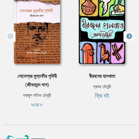
সোমেশ্বর মুস্তফীর পৃথিবী
বীরবলের হালখাতা
(জীবনানন্দ দাশ)
প্রমথ চৌধুরী
ফ্রি বই
ফয়জুল লতিফ চৌধুরী
৳৩৫০