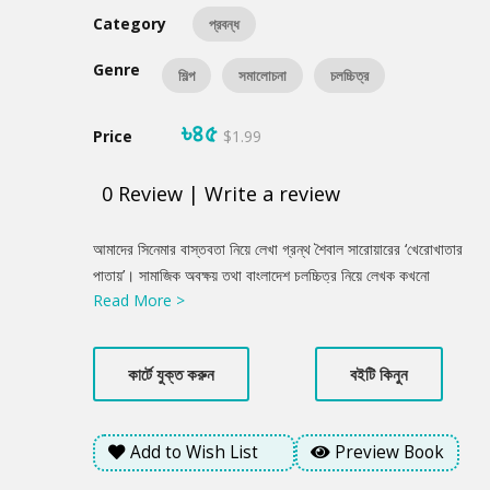
Category
প্রবন্ধ
Genre
শিল্প
সমালোচনা
চলচ্চিত্র
৳৪৫
Price
$1.99
0
Review
|
Write a review
Product
আমাদের সিনেমার বাস্তবতা নিয়ে লেখা গ্রন্থ শৈবাল সারোয়ারের ‘খেরোখাতার
Summery
পাতায়’। সামাজিক অবক্ষয় তথা বাংলাদেশ চলচ্চিত্র নিয়ে লেখক কখনো
Read More >
আলোচনা করেছেন গল্পের মাধ্যমে, কখনো কবিতার মাধ্যমে। কখনো সমালোচনা
করেছেন প্রবন্ধ রচনা করে। আলোচিত ছবি ‘দহন’ নিয়েও কথা বলেছেন তিনি।
লেখকের এই চেষ্টা সিনেপ্রেমী পাঠক হৃদয়কে তৃপ্তি দেবে।
কার্টে যুক্ত করুন
বইটি কিনুন
Add to Wish List
Preview Book