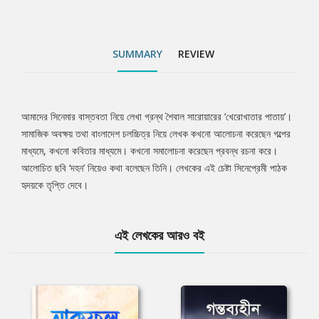
SUMMARY
REVIEW
আমাদের সিনেমার বাস্তবতা নিয়ে লেখা গ্রন্থ শৈবাল সারোয়ারের ‘খেরোখাতার পাতায়’।
Tab
সামাজিক অবক্ষয় তথা বাংলাদেশ চলচ্চিত্র নিয়ে লেখক কখনো আলোচনা করেছেন গল্পের
মাধ্যমে, কখনো কবিতার মাধ্যমে। কখনো সমালোচনা করেছেন প্রবন্ধ রচনা করে।
Article
আলোচিত ছবি ‘দহন’ নিয়েও কথা বলেছেন তিনি। লেখকের এই চেষ্টা সিনেপ্রেমী পাঠক
হৃদয়কে তৃপ্তি দেবে।
এই লেখকের আরও বই