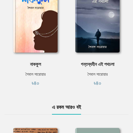
নাকফুল
গন্তব্যহীন এই পথচলা
শৈবাল সারোয়ার
শৈবাল সারোয়ার
৳৪০
৳৪০
এ রকম আরও বই