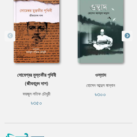
সোমেশ্বর মুস্তফীর পৃথিবী
ওস্তাদ
(জীবনানন্দ দাশ)
হোসেন আব্দুল মান্নান
৳৩০০
ফয়জুল লতিফ চৌধুরী
৳৩৫০