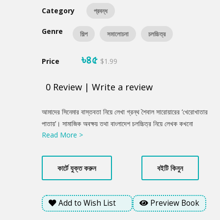
Category
প্রবন্ধ
Genre
শিল্প
সমালোচনা
চলচ্চিত্র
৳৪৫
Price
$1.99
0
Review
|
Write a review
Product
আমাদের সিনেমার বাস্তবতা নিয়ে লেখা গ্রন্থ শৈবাল সারোয়ারের ‘খেরোখাতার
Summery
পাতায়’। সামাজিক অবক্ষয় তথা বাংলাদেশ চলচ্চিত্র নিয়ে লেখক কখনো
Read More >
আলোচনা করেছেন গল্পের মাধ্যমে, কখনো কবিতার মাধ্যমে। কখনো সমালোচনা
করেছেন প্রবন্ধ রচনা করে। আলোচিত ছবি ‘দহন’ নিয়েও কথা বলেছেন তিনি।
লেখকের এই চেষ্টা সিনেপ্রেমী পাঠক হৃদয়কে তৃপ্তি দেবে।
কার্টে যুক্ত করুন
বইটি কিনুন
Add to Wish List
Preview Book