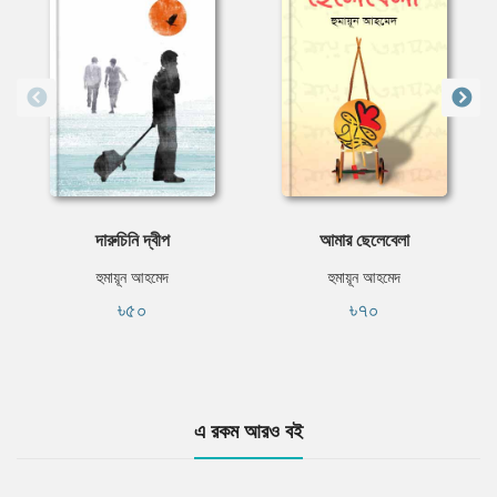
দারুচিনি দ্বীপ
আমার ছেলেবেলা
হুমায়ূন আহমেদ
হুমায়ূন আহমেদ
৳৫০
৳৭০
এ রকম আরও বই