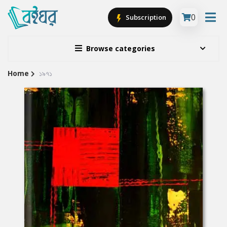
0
Subscription
Browse categories
Home
১৯৭১
Site
Breadcrumb