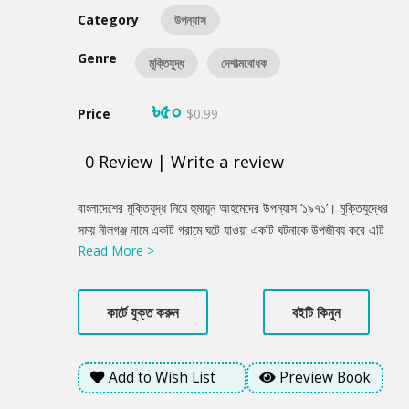
Category
উপন্যাস
Genre
মুক্তিযুদ্ধ
দেশাত্মবোধক
৳৫০
Price
$0.99
0
Review
|
Write a review
Product
বাংলাদেশের মুক্তিযুদ্ধ নিয়ে হুমায়ূন আহমেদের উপন্যাস ‘১৯৭১’। মুক্তিযুদ্ধের
Summery
সময় নীলগঞ্জ নামে একটি গ্রামে ঘটে যাওয়া একটি ঘটনাকে উপজীব্য করে এটি
Read More >
রচিত। বাংলাদেশের হাজারো গ্রামের প্রতিনিধিত্ব করছে নীলগঞ্জ। তিনি এই
গ্রামের পটভূমিতে একাত্তরের কিছু খণ্ডচিত্র তুলে ধরেছেন। মুক্তিযুদ্ধ
সম্পর্কে নতুন এক ভাবনার উদ্রেক করে এই উপন্যাস।
কার্টে যুক্ত করুন
বইটি কিনুন
Add to Wish List
Preview Book