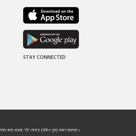
STAY CONNECTED
নার জন্য রয়েছে 'বই শোনা'র (অডিও বুক) দারুণ ব্যবস্থা।