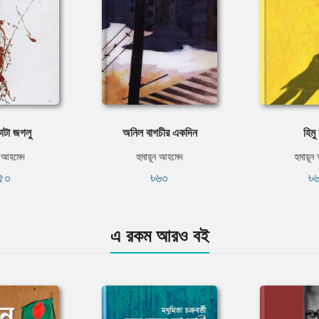
াটা জগলু
অনিল বাগচীর একদিন
হিমু
ন আহমেদ
হুমায়ূন আহমেদ
হুমায়ূ
৫০
৳৬০
৳
এ রকম আরও বই