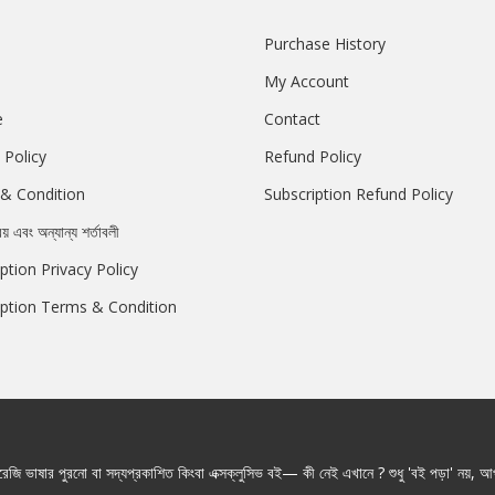
Purchase History
My Account
e
Contact
 Policy
Refund Policy
& Condition
Subscription Refund Policy
রয় এবং অন্যান্য শর্তাবলী
ption Privacy Policy
iption Terms & Condition
জি ভাষার পুরনো বা সদ্যপ্রকাশিত কিংবা এক্সক্লুসিভ বই— কী নেই এখানে ? শুধু 'বই পড়া' নয়, আপ