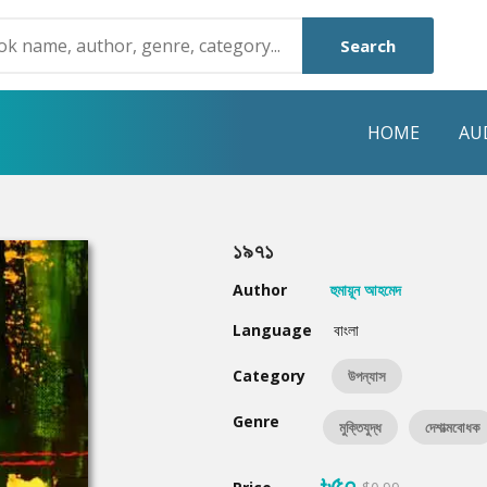
Search
HOME
AU
NRE
POPULAR AUTHORS
HIGHLIGHTS
১৯৭১
Humayun Ahmed
Hot & New
Author
হুমায়ূন আহমেদ
Mouri Morium
Featured Event
Language
বাংলা
Mohammad Nazim Uddin
Featured Auth
Category
উপন্যাস
Shanjana Alam
Best Seller
Genre
মুক্তিযুদ্ধ
দেশাত্মবোধক
Anisul Hoque
Editors Choice
৳৫০