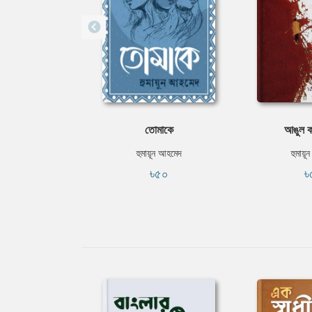
তোমাকে
আঙুল ক
হুমায়ূন আহমেদ
হুমায়ূ
৳৫০
৳