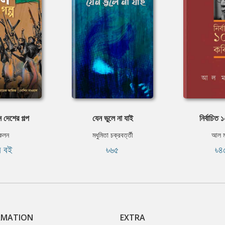
 দেশের গল্প
যেন ভুলে না যাই
নির্বাচিত
কলন
মধুমিতা চক্রবর্ত্তী
আল ম
ি বই
৳৬৫
৳৪
RMATION
EXTRA