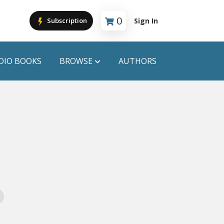
0
Sign In
Subscription
Cart is empty
DIO BOOKS
BROWSE
AUTHORS
PUBLICATIONS
ANYAPROKASH
Anyadhara
ors
Aajob Prokash
Bibliophile
Afsar Brothers