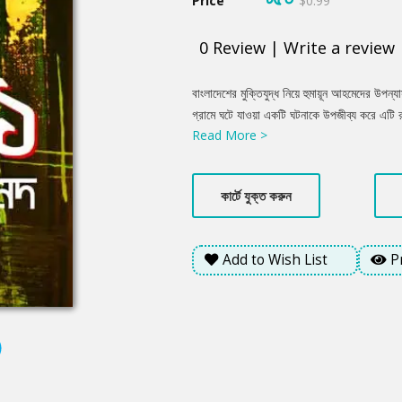
Price
$0.99
0
Review
|
Write a review
Product
বাংলাদেশের মুক্তিযুদ্ধ নিয়ে হুমায়ূন আহমেদের উপন্য
Summery
গ্রামে ঘটে যাওয়া একটি ঘটনাকে উপজীব্য করে এটি র
Read More >
করছে নীলগঞ্জ। তিনি এই গ্রামের পটভূমিতে একাত্তরের
নতুন এক ভাবনার উদ্রেক করে এই উপন্যাস।
কার্টে যুক্ত করুন
Add to Wish List
P