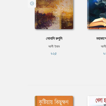
সোনালি রুপুলি
মহাকাশ
আলী ইমাম
আলী
৳২৫
৳