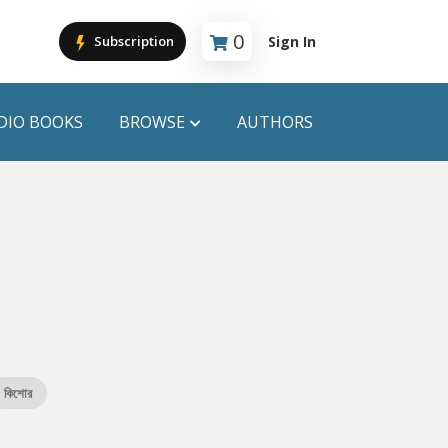
0
Sign In
Subscription
Cart is empty
DIO BOOKS
BROWSE
AUTHORS
PUBLICATIONS
ANYAPROKASH
Anyadhara
ors
Aajob Prokash
Bibliophile
কিশোর
Afsar Brothers