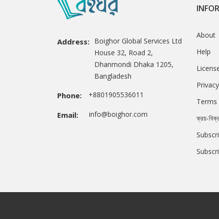
INFO
About
Boighor Global Services Ltd
Address:
Help
House 32, Road 2,
Dhanmondi Dhaka 1205,
Licens
Bangladesh
Privacy
+8801905536011
Phone:
Terms 
info@boighor.com
Email:
ক্রয়-বিক্
Subscri
Subscr