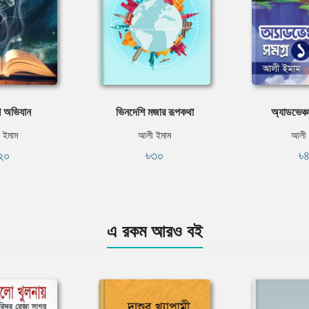
ে অভিযান
ভিনদেশি মজার রূপকথা
অ্যাডভেঞ্চ
 ইমাম
আলী ইমাম
আলী 
২০
৳৩০
৳
এ রকম আরও বই