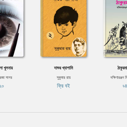
ো খুলনায়
দাশুর খ্যাপামি
ঠাকুরম
রেজা সাগর
সুকুমার রায়
দক্ষিণারঞ্জন 
২০
ফ্রি বই
৳