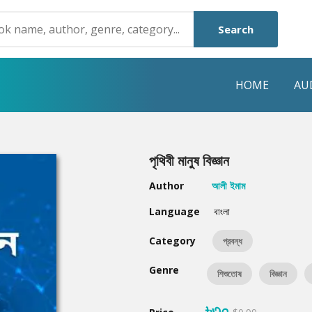
Search
HOME
AU
NRE
POPULAR AUTHORS
HIGHLIGHTS
পৃথিবী মানুষ বিজ্ঞান
Humayun Ahmed
Hot & New
Author
আলী ইমাম
Mouri Morium
Featured Event
Language
বাংলা
Mohammad Nazim Uddin
Featured Auth
Category
প্রবন্ধ
Shanjana Alam
Best Seller
Genre
শিশুতোষ
বিজ্ঞান
Anisul Hoque
Editors Choice
৳৩০