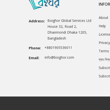
INFO
About
Boighor Global Services Ltd
Address:
Help
House 32, Road 2,
Dhanmondi Dhaka 1205,
Licens
Bangladesh
Privacy
+8801905536011
Phone:
Terms 
info@boighor.com
Email:
ক্রয়-বিক্
Subscri
Subscr