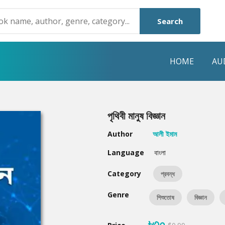
Search
HOME
AU
NRE
POPULAR AUTHORS
HIGHLIGHTS
পৃথিবী মানুষ বিজ্ঞান
Humayun Ahmed
Hot & New
Author
আলী ইমাম
Mouri Morium
Featured Event
Language
বাংলা
Mohammad Nazim Uddin
Featured Auth
Category
প্রবন্ধ
Shanjana Alam
Best Seller
Genre
শিশুতোষ
বিজ্ঞান
Anisul Hoque
Editors Choice
৳৩০