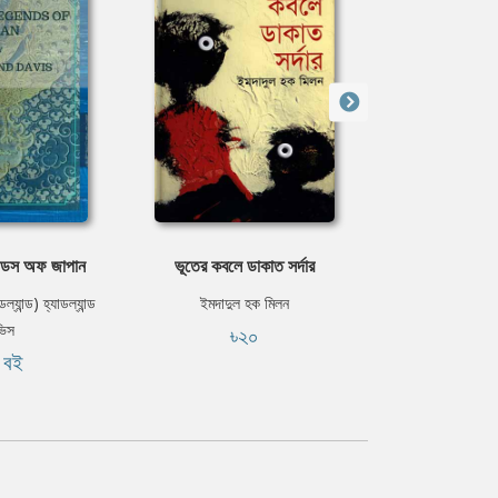
েন্ডস অফ জাপান
ভূতের কবলে ডাকাত সর্দার
দ্যা ওয়ান্ডারফুল
ল্যান্ড) হ্যাডল্যান্ড
ইমদাদুল হক মিলন
এল. ফ্রাঙ
ভিস
৳২০
ফ্রি
ি বই