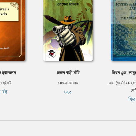
স ট্রাভেলস
জঙ্গল বাড়ী ঘাঁটি
মিথস এন্ড লেজ
ন সুইফট
রোমেনা আফাজ
এফ. (ফ্রেড্রিক হ্যাড
ডে
ি বই
৳২০
ফ্র