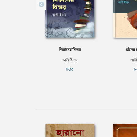
বিজ্ঞানের বিস্ময়
চাঁদের 
আলী ইমাম
আলী
৳৩০
৳