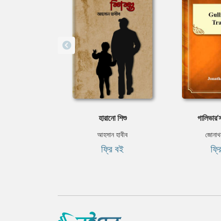
হারানাে শিশু
গালিভার’
আহসান হাবীব
জোনাথ
ফ্রি বই
ফ্র