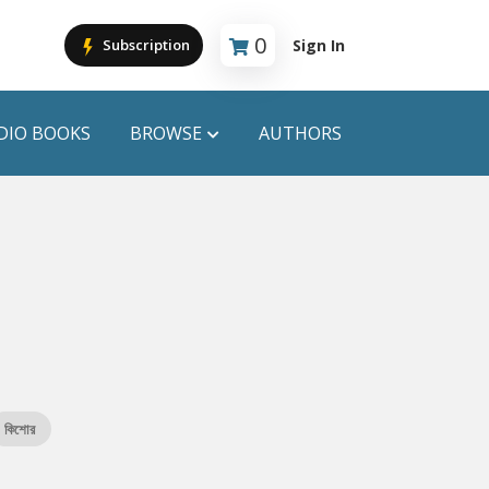
0
Sign In
Subscription
Cart is empty
DIO BOOKS
BROWSE
AUTHORS
PUBLICATIONS
ANYAPROKASH
Anyadhara
ors
Aajob Prokash
Bibliophile
কিশোর
Afsar Brothers