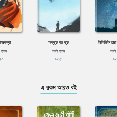
রাজকন্যা
অদ্ভুত যত ভূত
ঝিকিমিকি তার
 ইমাম
আলী ইমাম
আলী 
২০
৳৩৫
৳
এ রকম আরও বই