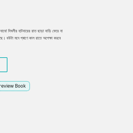
যাবে! দিঘলীর হাটবারের রাত ছাড়া বাড়ি ফেরে না
ে। বউটা মনে প্ৰাণে কাল রাতে অপেক্ষা করবে
াকে। এ কথা ভেবে মনে মনে বেশ একটা মজা পায়
review Book