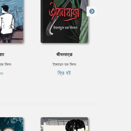
রাত
জীবনযাত্রা
চাই বা
 হক মিলন
ইমদাদুল হক মিলন
ইমদাদুল 
৩০
ফ্রি বই
ফ্রি