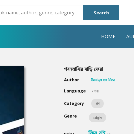
Search
HOME
AU
NRE
POPULAR AUTHORS
HIGHLIGHTS
পবনমাঝির বাড়ি ফেরা
Humayun Ahmed
Hot & New
Author
ইমদাদুল হক মিলন
Mouri Morium
Featured Event
Language
বাংলা
Mohammad Nazim Uddin
Featured Auth
Category
গল্প
Shanjana Alam
Best Seller
Genre
রোমান্স
Anisul Hoque
Editors Choice
ফ্রি বই