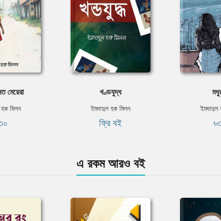
মত মেয়েরা
খণ্ডযুদ্ধ
মধু
 হক মিলন
ইমদাদুল হক মিলন
ইমদাদুল
৩০
ফ্রি বই
৳
এ রকম আরও বই