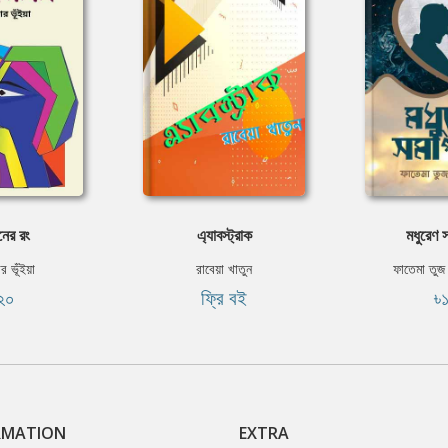
ের রং
এ্যাবস্ট্রাক
মধুরেণ 
ার ভূঁইয়া
রাবেয়া খাতুন
ফাতেমা তুজ
২০
ফ্রি বই
৳
RMATION
EXTRA