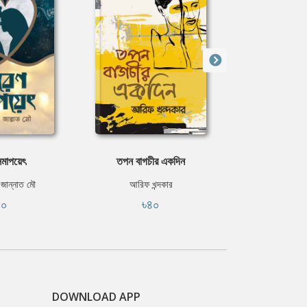
সমাপয়েৎ
তপন বাগচীর একদিন
অপরূপা নীল 
 জান্নাত মৌ
আরিফ খন্দকার
রেজা 
১০
৳৪০
৳৩
DOWNLOAD APP