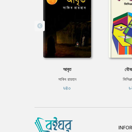
আবৃত
যৌবন
সাকিব রায়হান
কিসিঞ্জ
৳৪০
৳
INFO