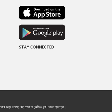
STAY CONNECTED
নার জন্য রয়েছে 'বই শোনা'র (অডিও বুক) দারুণ ব্যবস্থা।