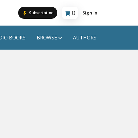
0
Sign In
Subscription
Cart is empty
DIO BOOKS
BROWSE
AUTHORS
PUBLICATIONS
ANYAPROKASH
Anyadhara
ors
Aajob Prokash
Bibliophile
Afsar Brothers