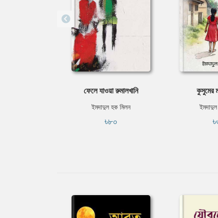
ফেলে যাওয়া রুমালখানি
কুসুমের 
ইমদাদুল হক মিলন
ইমদাদুল
৳৮০
৳