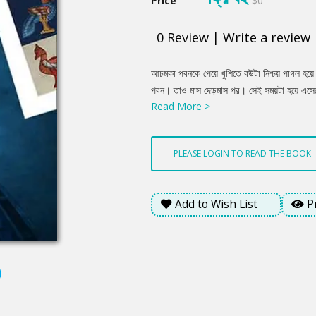
Price
$0
0
Review
|
Write a review
Product
আচমকা পবনকে পেয়ে খুশিতে বউটা নিশ্চয় পাগল হয়ে 
Summery
পবন। তাও মাস দেড়মাস পর। সেই সময়টা হয়ে এসেছ
Read More >
পবনের জন্যে। আজ নয়। খুব চমকে দেয়া যাবে বউট
পবন। তারপর কোচড় থেকে বিড়ি বের করে ধরায়।
PLEASE LOGIN TO READ THE BOOK
Add to Wish List
P