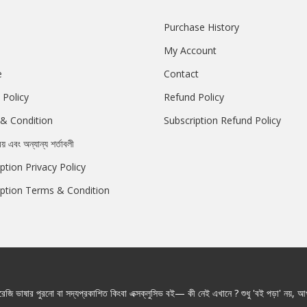
Purchase History
My Account
e
Contact
 Policy
Refund Policy
& Condition
Subscription Refund Policy
রয় এবং অন্যান্য শর্তাবলী
ption Privacy Policy
iption Terms & Condition
জি ভাষার পুরনো বা সদ্যপ্রকাশিত কিংবা এক্সক্লুসিভ বই— কী নেই এখানে ? শুধু 'বই পড়া' নয়, আপ