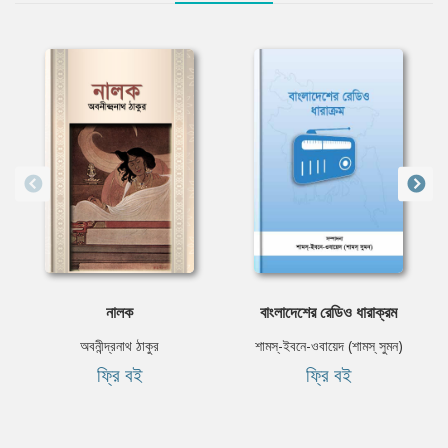
নালক
বাংলাদেশের রেডিও ধারাক্রম
অবনীন্দ্রনাথ ঠাকুর
শামস্-ইবনে-ওবায়েদ (শামস্ সুমন)
ফ্রি বই
ফ্রি বই