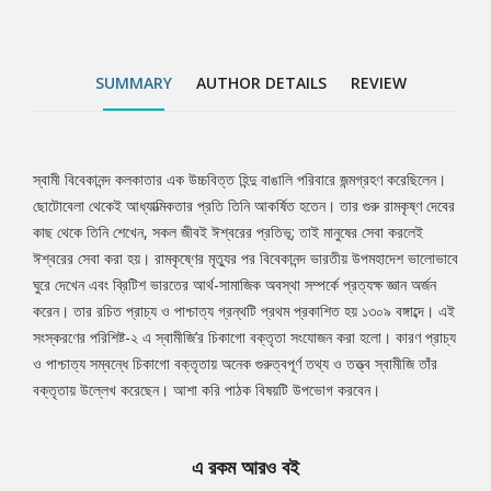
SUMMARY
AUTHOR DETAILS
REVIEW
স্বামী বিবেকানন্দ কলকাতার এক উচ্চবিত্ত হিন্দু বাঙালি পরিবারে জন্মগ্রহণ করেছিলেন।
Tab
ছোটোবেলা থেকেই আধ্যাত্মিকতার প্রতি তিনি আকর্ষিত হতেন। তার গুরু রামকৃষ্ণ দেবের
কাছ থেকে তিনি শেখেন, সকল জীবই ঈশ্বরের প্রতিভূ; তাই মানুষের সেবা করলেই
Article
ঈশ্বরের সেবা করা হয়। রামকৃষ্ণের মৃত্যুর পর বিবেকানন্দ ভারতীয় উপমহাদেশ ভালোভাবে
ঘুরে দেখেন এবং ব্রিটিশ ভারতের আর্থ-সামাজিক অবস্থা সম্পর্কে প্রত্যক্ষ জ্ঞান অর্জন
করেন। তার রচিত প্রাচ্য ও পাশ্চাত্য গ্রন্থটি প্রথম প্রকাশিত হয় ১৩০৯ বঙ্গাব্দে। এই
সংস্করণের পরিশিষ্ট-২ এ স্বামীজি’র চিকাগো বক্তৃতা সংযোজন করা হলো। কারণ প্রাচ্য
ও পাশ্চাত্য সম্বন্ধে চিকাগো বক্তৃতায় অনেক গুরুত্বপূর্ণ তথ্য ও তত্ত্ব স্বামীজি তাঁর
বক্তৃতায় উল্লেখ করেছেন। আশা করি পাঠক বিষয়টি উপভোগ করবেন।
এ রকম আরও বই