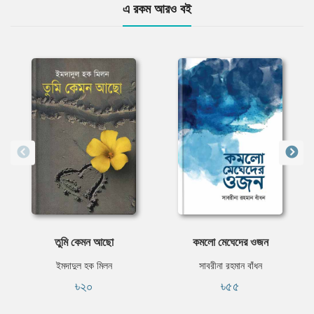
এ রকম আরও বই
তুমি কেমন আছো
কমলো মেঘেদের ওজন
ইমদাদুল হক মিলন
সাবরীনা রহমান বাঁধন
৳২০
৳৫৫