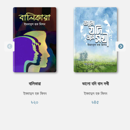
বালিকারা
ভালো যদি বাস সখী
ইমদাদুল হক মিলন
ইমদাদুল হক মিলন
৳২০
৳৪৫