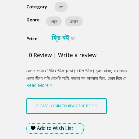
Category
গল্প
Genre
প্রেম
রোমান্স
ফ্রি বই
Price
$0
0
Review
|
Write a review
Product
ভেতরে ভেতরে শিউরে উঠল বুডডা। কেঁপে উঠল। বুড্ডা ভাবল, যার জন্যে
Summery
একদা জীবন বাজি রেখেছি আমি, হৃদয়ের সব ভালবাসা দিয়ে, প্রেম দিয়ে যে
Read More >
চম্পাকে একটু একটু করে ফুটিয়ে তুলেছি, মাত্র সাত বছরের অবহেলায় তাকে
আমি ঝরে যাওয়ার মুখে ঠেলে দিয়েছি! এ আমি কী করেছি! আমার অবহেলা
অমনোযোগিতা, ভালবাসার মানুষটির মুখ পানে ফিরে না তাকানো জগতের সবচে'
PLEASE LOGIN TO READ THE BOOK
দুঃখি মানুষে পরিণত করেছে তাকে। কতটা গভীর দুঃখে অমন করে কাঁদতে পারে
মানুষ! আর এ দুঃখ তো একদিনের নয়। দীর্ঘদিনের পুঞ্জীভূত দুঃখ। আমি কেমন
করে কোন ফাঁকে এতটা দুঃখ দিয়ে ফেলেছি চম্পকে। আমার চম্পাকে। হায় হায়,
Add to Wish List
এ আমি কী করেছি!