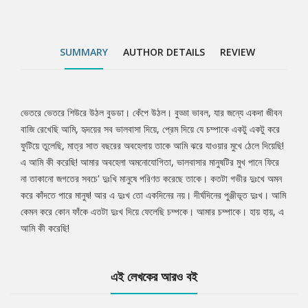
SUMMARY
AUTHOR DETAILS
REVIEW
ভেতরে ভেতরে শিউরে উঠল বুডডা। কেঁপে উঠল। বুড্ডা ভাবল, যার জন্যে একদা জীবন
Tab
বাজি রেখেছি আমি, হৃদয়ের সব ভালবাসা দিয়ে, প্রেম দিয়ে যে চম্পাকে একটু একটু করে
ফুটিয়ে তুলেছি, মাত্র সাত বছরের অবহেলায় তাকে আমি ঝরে যাওয়ার মুখে ঠেলে দিয়েছি!
Article
এ আমি কী করেছি! আমার অবহেলা অমনোযোগিতা, ভালবাসার মানুষটির মুখ পানে ফিরে
না তাকানো জগতের সবচে' দুঃখি মানুষে পরিণত করেছে তাকে। কতটা গভীর দুঃখে অমন
করে কাঁদতে পারে মানুষ! আর এ দুঃখ তো একদিনের নয়। দীর্ঘদিনের পুঞ্জীভূত দুঃখ। আমি
কেমন করে কোন ফাঁকে এতটা দুঃখ দিয়ে ফেলেছি চম্পকে। আমার চম্পাকে। হায় হায়, এ
আমি কী করেছি!
এই লেখকের আরও বই