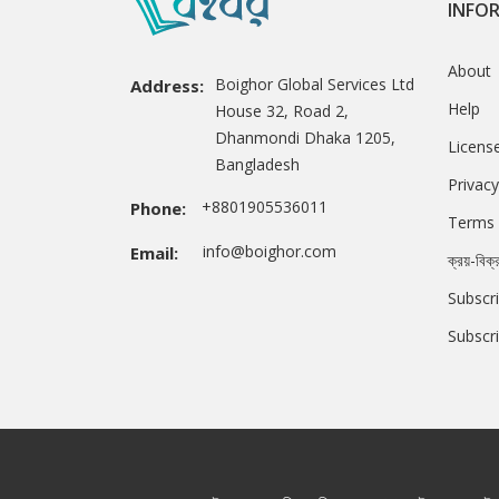
INFO
About
Boighor Global Services Ltd
Address:
Help
House 32, Road 2,
Dhanmondi Dhaka 1205,
Licens
Bangladesh
Privacy
+8801905536011
Phone:
Terms 
info@boighor.com
Email:
ক্রয়-বিক্
Subscri
Subscr