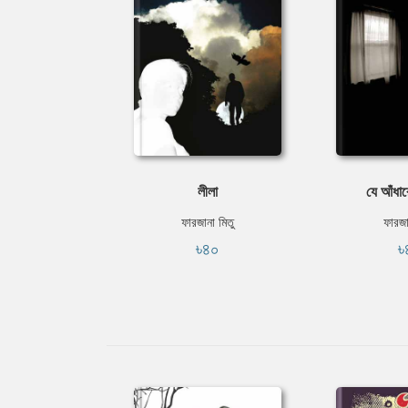
লীলা
যে আঁধার
ফারজানা মিতু
ফারজা
৳৪০
৳