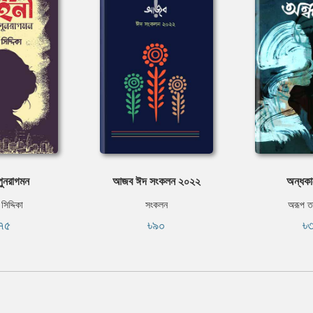
পুনরাগমন
আজব ঈদ সংকলন ২০২২
অন্ধকা
সিদ্দিকা
সংকলন
অরূপ ত
৭৫
৳৯০
৳