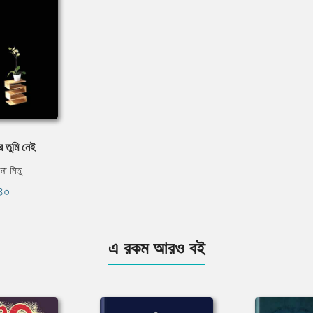
ে তুমি নেই
না মিতু
৪০
এ রকম আরও বই