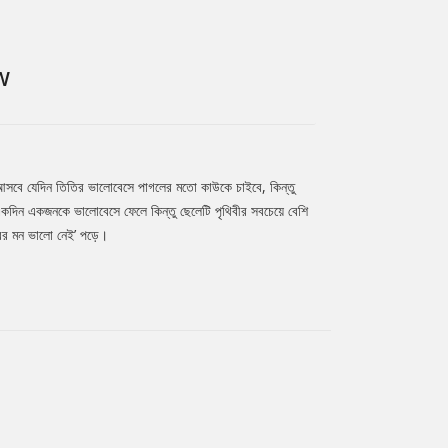
W
দিন আসবে যেদিন তিতির ভালোবেসে পাগলের মতো কাউকে চাইবে, কিন্তু
একদিন একজনকে ভালোবেসে ফেলে কিন্তু ছেলেটি পৃথিবীর সবচেয়ে বেশি
িরের মন ভালো নেই’ পড়ে।