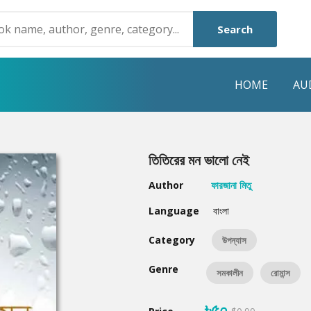
Search
HOME
AU
NRE
POPULAR AUTHORS
HIGHLIGHTS
তিতিরের মন ভালো নেই
Humayun Ahmed
Hot & New
Author
ফারজানা মিতু
Mouri Morium
Featured Event
Language
বাংলা
Mohammad Nazim Uddin
Featured Auth
Category
উপন্যাস
Shanjana Alam
Best Seller
Genre
সমকালীন
রোমান্স
Anisul Hoque
Editors Choice
৳৫০