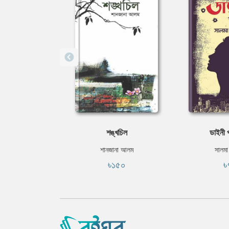
শঙ্খচিল
ডাইনী 
শানজানা আলম
সালমা 
৳১৫০
৳