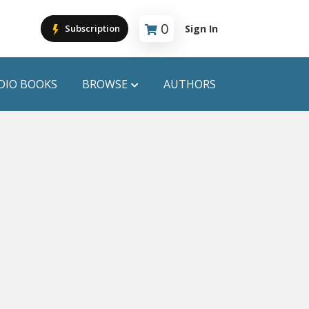
0
Sign In
Subscription
Cart is empty
DIO BOOKS
BROWSE
AUTHORS
PUBLICATIONS
ANYAPROKASH
Anyadhara
ors
Aajob Prokash
Bibliophile
Afsar Brothers