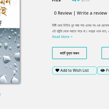
Price
$0.99
0
Review
|
Write a review
Product
মিষ্টি মেয়ে তিতির খুব মজা পায় একের পর এক ছেলেকে
Summery
এই দুষ্টুমি থেকে সরাতে পারে না। বন্ধুরা ওকে ব
Read More >
মতো কাউকে চাইবে, কিন্তু পাবে না। তিতির সেই কথ
ছেলেকে পটাতে পারে। কিন্তু নিয়তি খুব কঠিন, কিছ
একজনকে ভালোবেসে ফেলে কিন্তু ছেলেটি পৃথিবীর সব
কার্টে যুক্ত করুন
মেয়েটিকেই। বাকি উত্তর পাঠক জানবেন বইয়ের পাতা
ফারজানা মিতুর অনবদ্য সৃষ্টি ‘তিতিরের মন ভালো নে
Add to Wish List
P