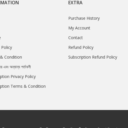
RMATION
EXTRA
Purchase History
My Account
e
Contact
 Policy
Refund Policy
& Condition
Subscription Refund Policy
রয় এবং অন্যান্য শর্তাবলী
ption Privacy Policy
iption Terms & Condition