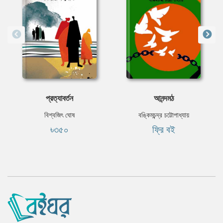
প্রত্যাবর্তন
আনন্দমঠ
বিশ্বজিৎ ঘোষ
বঙ্কিমচন্দ্র চট্টোপাধ্যায়
৳৩৫০
ফ্রি বই