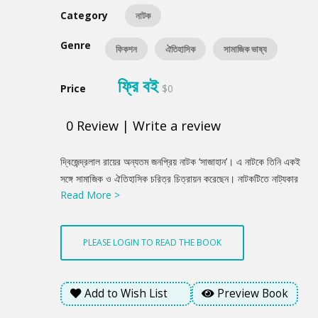
Category
নাটক
Genre
ফিকশন
ঐতিহাসিক
সামাজিক ভাষ্য
ফ্রি বই
Price
$0
0
Review
|
Write a review
Product
দ্বিজেন্দ্রলাল রায়ের অন্যতম জনপ্রিয় নাটক ‘সাজাহান’। এ নাটকে তিনি একই
Summery
সঙ্গে সামাজিক ও ঐতিহাসিক চরিত্র চিত্রায়ন করেছেন। নাটকটিতে নাট্যকার
Read More >
সময় ও পরিসরকে নিজের মতো করে ব্যবহার করেছেন।
PLEASE LOGIN TO READ THE BOOK
Add to Wish List
Preview Book