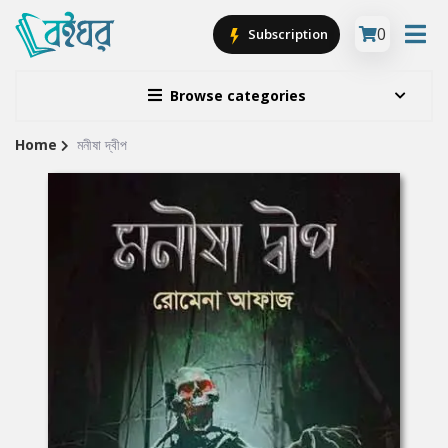
0
Subscription
Browse categories
Home
মনীষা দ্বীপ
Site
Breadcrumb