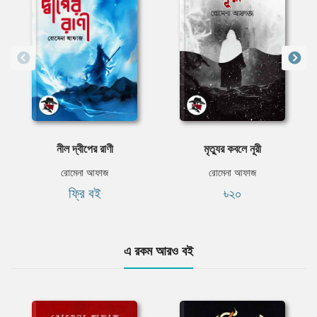
নীল দ্বীপের রাণী
মৃত্যুর কবলে নূরী
রোমেনা আফাজ
রোমেনা আফাজ
ফ্রি বই
৳২০
এ রকম আরও বই