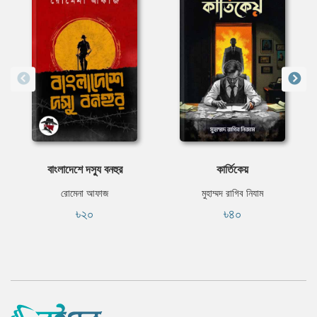
বাংলাদেশে দস্যু বনহুর
কার্তিকেয়
রোমেনা আফাজ
মুহাম্মদ রাগিব নিযাম
৳২০
৳৪০