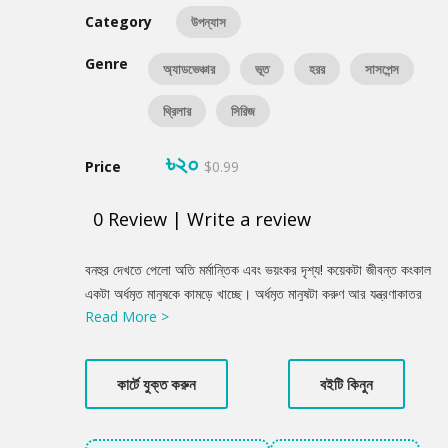
Category
উপন্যাস
Genre
অ্যাডভেঞ্চার
ভূত
হরর
সাসপেন্স
থ্রিলার
সিরিজ
৳২০
Price
$0.99
0
Review
|
Write a review
Product
বনহুর দেখতে পেলো অতি মর্মান্তিক এবং ভয়ংকর দৃশ্য! কয়েকটা জীবন্ত কংকাল
Summery
একটা অর্ধমৃত মানুষকে কামড়ে খাচ্ছে। অর্ধমৃত মানুষটা করুণ আর যন্ত্রণাকাতর
Read More >
ভাবে চীৎকার করছে।
কার্টে যুক্ত করুন
বইটি কিনুন