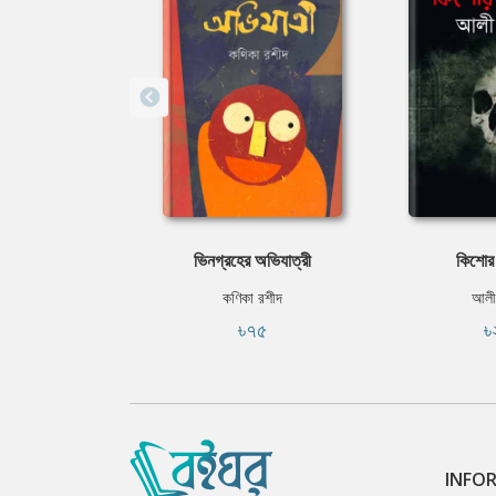
ভিনগ্রহের অভিযাত্রী
কিশোর
কণিকা রশীদ
আলী
৳৭৫
৳
INFO