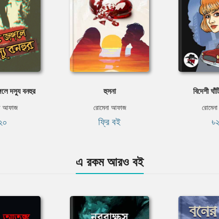
লে দস্যু বনহুর
হুসনা
বিদেশী ঘাঁ
া আফাজ
রোমেনা আফাজ
রোমেন
২০
ফ্রি বই
৳
এ রকম আরও বই