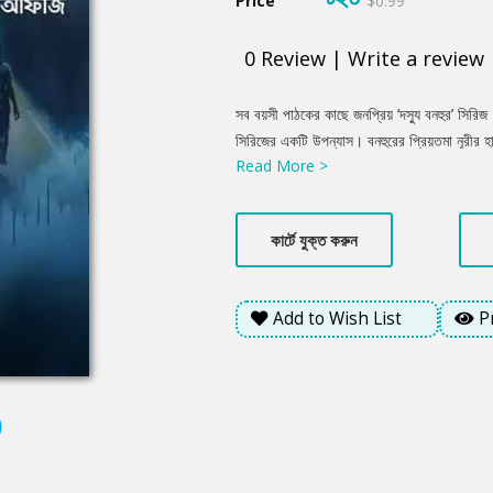
Price
$0.99
0
Review
|
Write a review
Product
সব বয়সী পাঠকের কাছে জনপ্রিয় ‘দস্যু বনহুর’ সিরিজ। 
Summery
সিরিজের একটি উপন্যাস। বনহুরের প্রিয়তমা নূরীর হা
Read More >
উত্তেজনাময় এক কাহিনী ফুটে উঠেছে এখানে। নানা ব
গল্প।
কার্টে যুক্ত করুন
Add to Wish List
P