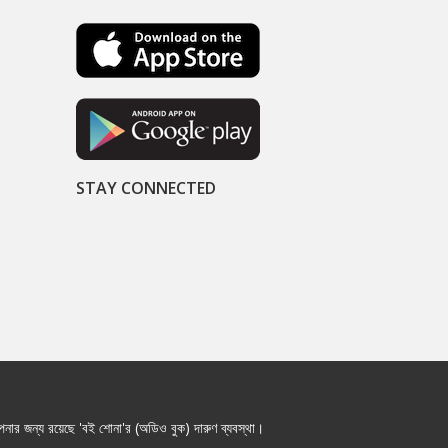
STAY CONNECTED
নার জন্য রয়েছে 'বই শোনা'র (অডিও বুক) দারুণ ব্যবস্থা।