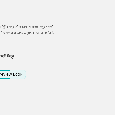
‘নূরীর সন্ধানে’ রোমেনা আফাজের ‘দস্যু বনহুর’
রিয়ে যাওয়া ও তাকে উদ্ধারের নানা ঘটনায় টানটান
ীরত্বগাথা ও ঘটনার সমষ্টি আর রোমাঞ্চে ভরপুর এই
বইটি কিনুন
review Book