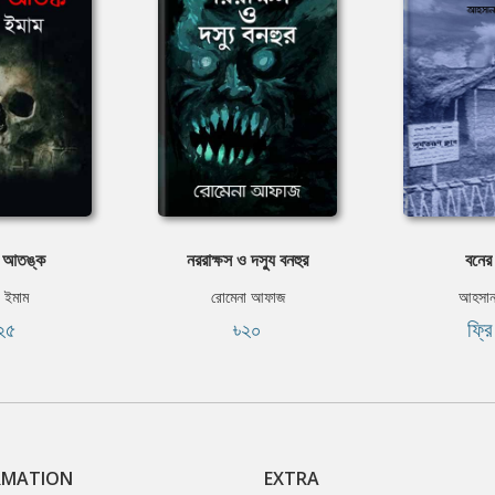
 আতঙ্ক
নররাক্ষস ও দস্যু বনহুর
বনের
 ইমাম
রোমেনা আফাজ
আহসান
২৫
৳২০
ফ্র
RMATION
EXTRA