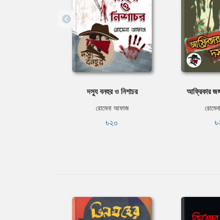
দস্যু বনহুর ও নিশাচর
আফ্রিকার জঙ্গ
রোমেনা আফাজ
রোমেন
৳২০
৳