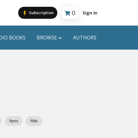
0
Sign In
Subscription
Cart is empty
DIO BOOKS
BROWSE
AUTHORS
PUBLICATIONS
ANYAPROKASH
Anyadhara
ors
Aajob Prokash
Bibliophile
থ্রিলার
সিরিজ
Afsar Brothers