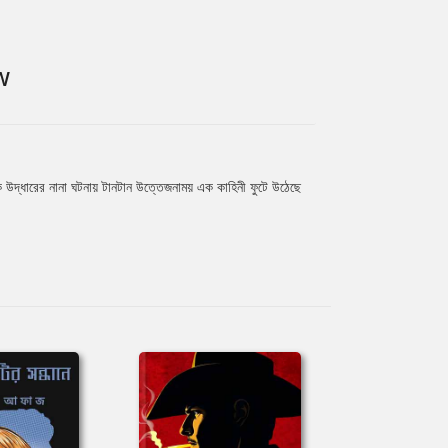
W
াকে উদ্ধারের নানা ঘটনায় টানটান উত্তেজনাময় এক কাহিনী ফুটে উঠেছে