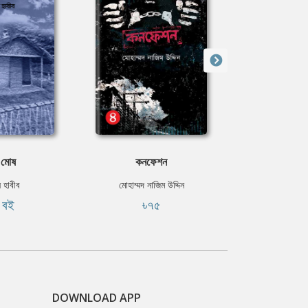
 মােষ
কনফেশন
স্বর্ণ
 হাবীব
মোহাম্মদ নাজিম উদ্দিন
রোমেনা
ি বই
৳৭৫
৳৩
DOWNLOAD APP