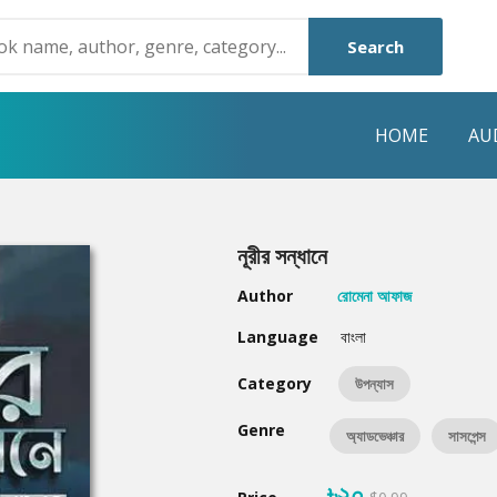
Search
HOME
AU
NRE
POPULAR AUTHORS
HIGHLIGHTS
নূরীর সন্ধানে
Humayun Ahmed
Hot & New
Author
রোমেনা আফাজ
Mouri Morium
Featured Event
Language
বাংলা
Mohammad Nazim Uddin
Featured Auth
Category
উপন্যাস
Shanjana Alam
Best Seller
Genre
অ্যাডভেঞ্চার
সাসপেন্স
Anisul Hoque
Editors Choice
৳২০