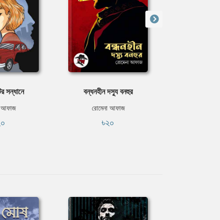
টির সন্ধানে
বন্ধনহীন দস্যু বনহুর
নীল 
া আফাজ
রোমেনা আফাজ
রোমেনা
২০
৳২০
৳২