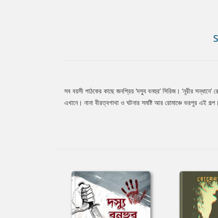
সব বয়সী পাঠকের কাছে জনপ্রিয় ‘দস্যু বনহুর’ সিরিজ। ‘নূরীর সন্ধানে’
Tab
এখানে। নানা বীরত্বগাথা ও ঘটনার সমষ্টি আর রোমাঞ্চে ভরপুর এই গল্প
Article