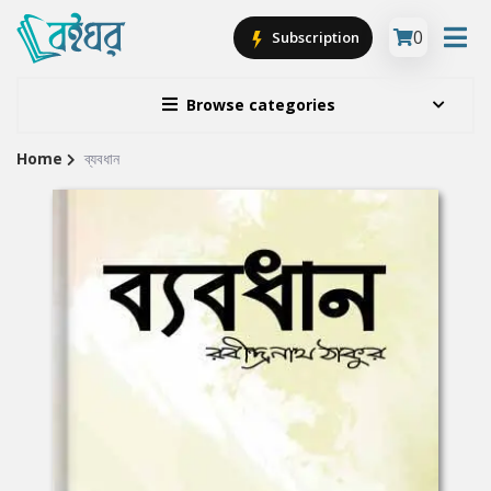
0
Subscription
Browse categories
Home
ব্যবধান
Site
Breadcrumb