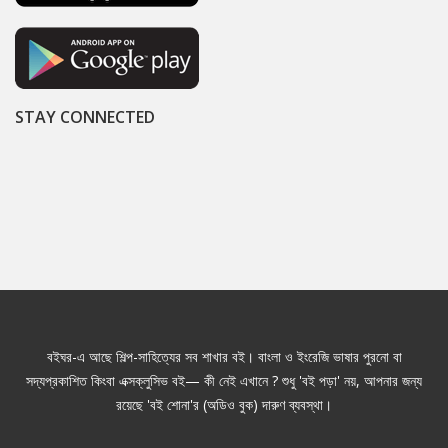
STAY CONNECTED
বইঘর-এ আছে শিল্প-সাহিত্যের সব শাখার বই। বাংলা ও ইংরেজি ভাষার পুরনো বা
সদ্যপ্রকাশিত কিংবা এক্সক্লুসিভ বই— কী নেই এখানে ? শুধু 'বই পড়া' নয়, আপনার জন্য
রয়েছে 'বই শোনা'র (অডিও বুক) দারুণ ব্যবস্থা।