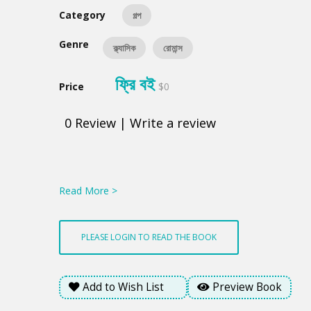
Category
গল্প
Genre
ক্ল্যাসিক
রোমান্স
ফ্রি বই
Price
$0
0
Review
|
Write a review
Product
Summery
Read More >
PLEASE LOGIN TO READ THE BOOK
Add to Wish List
Preview Book