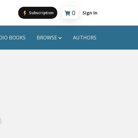
0
Sign In
Subscription
Cart is empty
DIO BOOKS
BROWSE
AUTHORS
PUBLICATIONS
ANYAPROKASH
Anyadhara
ors
Aajob Prokash
Bibliophile
Afsar Brothers