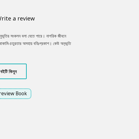
rite a review
 অনুভূতির সংকলন বলা যেতে পারে। নাগরিক জীবনে
বোকামি-চতুরতার অসহায় বহিঃপ্রকাশ। কেউ অনুভূতি
রাখে, কেউবা ইন্টারনেটে প্রকাশ করে সারা পৃথিবীকে
া নেই, নেই কোনো পক্ষপাত। একদিকে ঘর্মাক্ত
অন্যদিকে শিল্পাঞ্চলের জ্যামে, নিজের বিশাল
বইটি কিনুন
াথায় কী চিন্তা চলছে তা বোঝার চেষ্টা করা হয়েছে।
review Book