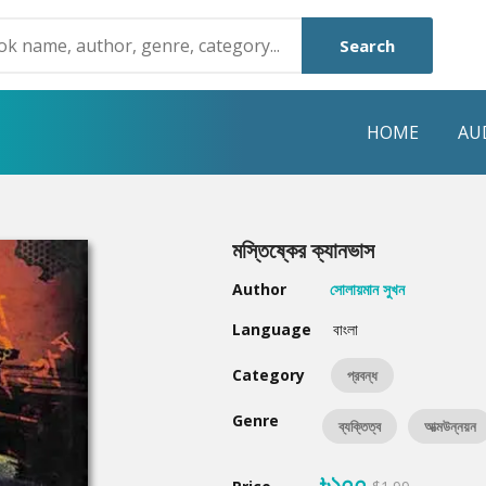
Search
HOME
AU
NRE
POPULAR AUTHORS
HIGHLIGHTS
মস্তিষ্কের ক্যানভাস
Humayun Ahmed
Hot & New
Author
সোলায়মান সুখন
Mouri Morium
Featured Event
Language
বাংলা
Mohammad Nazim Uddin
Featured Auth
Category
প্রবন্ধ
Shanjana Alam
Best Seller
Genre
ব্যক্তিত্ব
আত্মউন্নয়ন
Anisul Hoque
Editors Choice
৳১০০