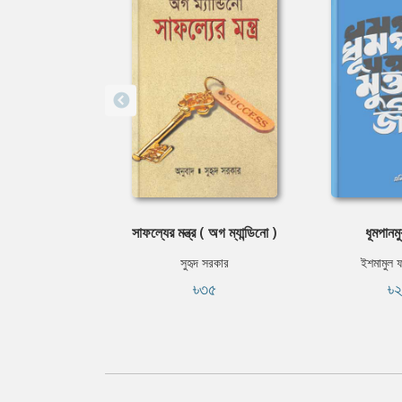
সাফল্যের মন্ত্র ( অগ ম্যান্ডিনো )
ধূমপানম
সুহৃদ সরকার
ইশমামুল 
৳৩৫
৳