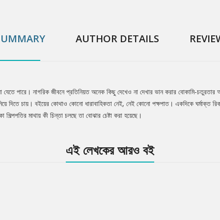
SUMMARY
AUTHOR DETAILS
REVIE
বলা যেতে পারে। নাগরিক জীবনে প্রতিনিয়ত অনেক কিছু দেখেও না দেখার ভান করার বোকামি-চতুরতার 
 জানিয়ে দিতে চায়। বইয়ের কোথাও কোনো ধারাবাহিকতা নেই, নেই কোনো পক্ষপাত। একদিকে ঘর্মাক্ত রি
াকা শিল্পপতির মাথায় কী চিন্তা চলছে তা বোঝার চেষ্টা করা হয়েছে।
এই লেখকের আরও বই