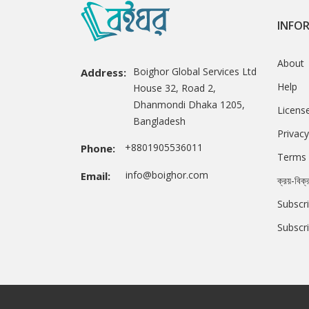
INFO
About
Boighor Global Services Ltd
Address:
Help
House 32, Road 2,
Dhanmondi Dhaka 1205,
Licens
Bangladesh
Privacy
+8801905536011
Phone:
Terms 
info@boighor.com
Email:
ক্রয়-বিক্
Subscri
Subscr