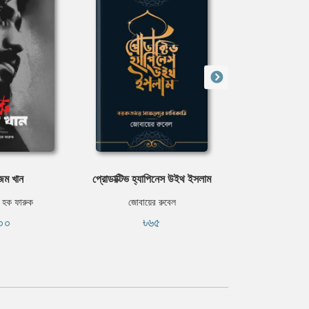
জম খান
প্রোডাক্টিভ হ্যাপিনেস উইথ ইসলাম
সুখী মানুষের
, হক ফারুক
জোবায়ের রুবেল
ফাতেমা তুজ 
০০
৳৬৫
৳১