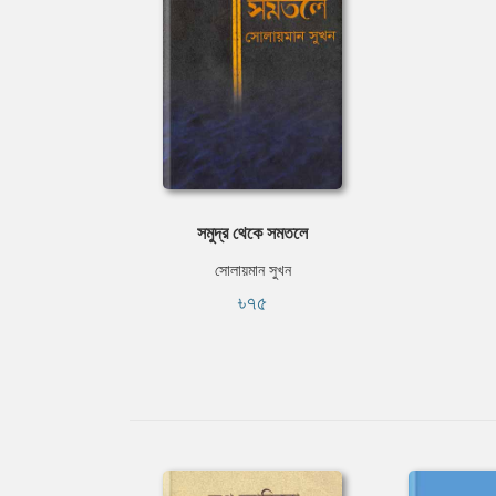
সমুদ্র থেকে সমতলে
সোলায়মান সুখন
৳৭৫