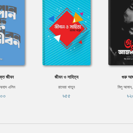
ুক্ত জীবন
জীবন ও সাহিত্য
গুরু আ
ফরহাদ এলিন
রাবেয়া খাতুন
মিলু আমান
২০০
৳৫৫
৳২