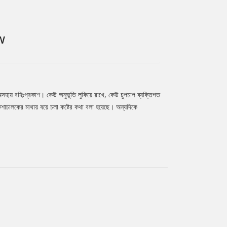
W
অসহায় বহিঃপ্রকাশ। কেউ অনুভূতি লুকিয়ে রাখে, কেউ চুপচাপ ব্যক্তিগত
কশাচালকের মাথায় বয়ে চলা কষ্টের কথা বলা হয়েছে। অন্যদিকে