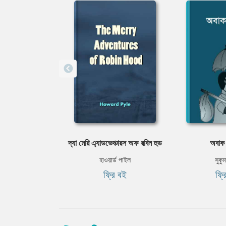
দ্যা মেরি এ্যাডভেঞ্চারস অফ রবিন হুড
অবাক
হাওয়ার্ড পাইল
সুকুম
ফ্রি বই
ফ্র