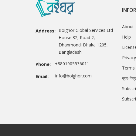
INFO
About
Boighor Global Services Ltd
Address:
Help
House 32, Road 2,
Dhanmondi Dhaka 1205,
Licens
Bangladesh
Privacy
+8801905536011
Phone:
Terms 
info@boighor.com
Email:
ক্রয়-বিক্
Subscri
Subscr