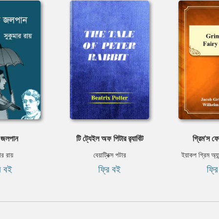
 জলপান
টি ট্যেইল অফ পিটার র‌্যাবিট
গ্রিম‘স ফে
ার রায়
বেয়াট্রিক্স পটার
ইয়াকপ গ্রিম অ্যান
ি বই
ফ্রি বই
ফ্র