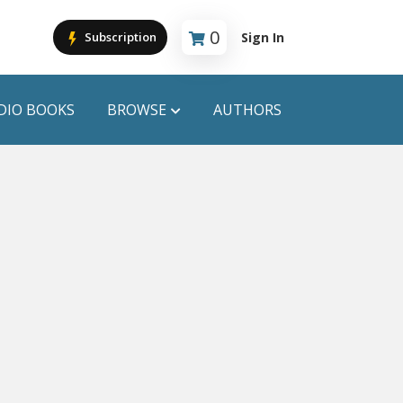
0
Sign In
Subscription
Cart is empty
DIO BOOKS
BROWSE
AUTHORS
PUBLICATIONS
ANYAPROKASH
Anyadhara
ors
Aajob Prokash
Bibliophile
Afsar Brothers