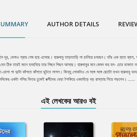
SUMMARY
AUTHOR DETAILS
REVIE
 মাইল দূর, বেলাও প্রায় শেষ হয়ে এসেছে। হারুবাবু তাড়াতাড়ি পা চালিয়ে চলছেন। তাঁর এক হাতে ব্
েন ঠিক তারই মতন হনহনিয়ে তার পিছন পিছন আসছে। হারুবাবুর মনে কেমন ভয় হল- চোর ডাকাত নয়ত
া-রোগা পা দুটো কাঁপতে কাঁপতে ছুটতে লাগল। কিন্তু লোকটাও যে সঙ্গে সঙ্গে ছোটে! তখন হারুবাবু 
ানদিকের একটা গলির ভিতর ঢুকেই বক্সীদের বেড়া টপকিয়ে একদৌড়ে বড় রাস্তায় গিয়ে পড়লেন। ........
এই লেখকের আরও বই