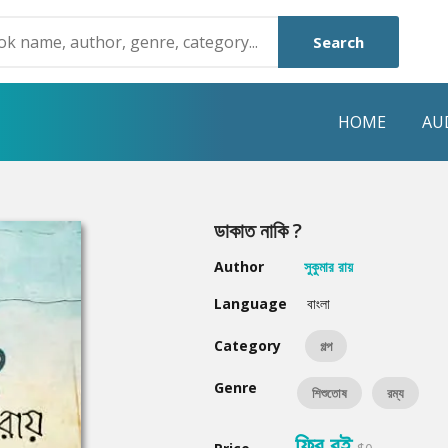
Search
HOME
AU
NRE
POPULAR AUTHORS
HIGHLIGHTS
ডাকাত নাকি ?
Humayun Ahmed
Hot & New
Author
সুকুমার রায়
Mouri Morium
Featured Event
Language
বাংলা
Mohammad Nazim Uddin
Featured Auth
Category
গল্প
Shanjana Alam
Best Seller
Genre
শিশুতোষ
রম্য
Anisul Hoque
Editors Choice
ফ্রি বই