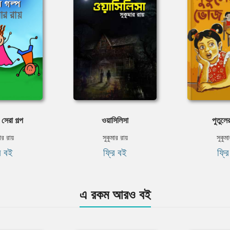
সেরা গল্প
ওয়াসিলিসা
পুতুল
ার রায়
সুকুমার রায়
সুকুম
ি বই
ফ্রি বই
ফ্র
এ রকম আরও বই