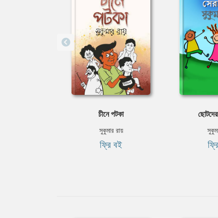
চীনে পটকা
ছোটদের 
সুকুমার রায়
সুকুম
ফ্রি বই
ফ্র