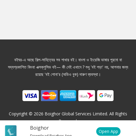
বইঘর-এ আছে শিল্প-সাহিত্যের সব শাখার বই। বাংলা ও ইংরেজি ভাষার পুরনো বা
সদ্যপ্রকাশিত কিংবা এক্সক্লুসিভ বই— কী নেই এখানে ? শুধু 'বই পড়া' নয়, আপনার জন্য
রয়েছে 'বই শোনা'র (অডিও বুক) দারুণ ব্যবস্থা।
Copyright ©
2026
Boighor Global Services Limited. All Rights
Reserved.
Boighor
Open App
Download Boighor App