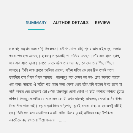
হাঁটাই হল। তিনি ফস করে ডানদিকের একটা গলির ভিতর ঢুকেই বক্সীদের বেড়া
টপকিয়ে একদৌড়ে বড় রাস্তায় গিয়ে পড়লেন। ........
SUMMARY
AUTHOR DETAILS
REVIEW
হারু বাবু সন্ধ্যার সময় বাড়ি ফিরেছেন। স্টেশন থেকে বাড়ি প্রায় আধ মাইল দূর, বেলাও
Tab
প্রায় শেষ হয়ে এসেছে। হারুবাবু তাড়াতাড়ি পা চালিয়ে চলছেন। তাঁর এক হাতে ব্যাগ,
আর এক হাতে ছাতা। চলতে চলতে হঠাৎ তার মনে হল, কে যেন তার পিছন পিছন
Article
আসছে। তিনি আড় চোকে তাকিয়ে দেখেন, সত্যি সত্যি কে যেন ঠিক তারই মতন
হনহনিয়ে তার পিছন পিছন আসছে। হারুবাবুর মনে কেমন ভয় হল- চোর ডাকাত নয়তো!
ওরে বাবা! সামনের ঐ মাঠটা পার হবার সময় একলা পেয়ে হঠাৎ যদি ঘাড়ের উপর দুচার ঘা
লাঠি কষিয়ে দেয় তাহলেই তো গেছি! হারুবাবুর রোগা-রোগা পা দুটো কাঁপতে কাঁপতে ছুটতে
লাগল। কিন্তু লোকটাও যে সঙ্গে সঙ্গে ছোটে! তখন হারুবাবু ভাবলেন, সোজা মাঠের উপর
দিয়ে গিয়ে কাজ নেই। বড় রাস্তা দিয়ে বদ্যিপাড়া ঘুরেই যাওয়া যাক, না হয় একটু হাঁটাই
হল। তিনি ফস করে ডানদিকের একটা গলির ভিতর ঢুকেই বক্সীদের বেড়া টপকিয়ে
একদৌড়ে বড় রাস্তায় গিয়ে পড়লেন। ........