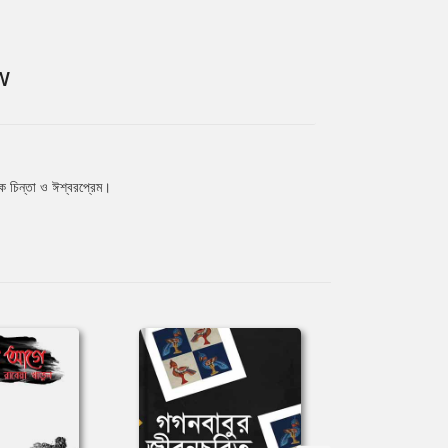
W
িক চিন্তা ও ঈশ্বরপ্রেম।