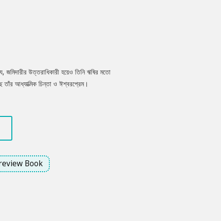
ছে যে, জমিদারীর উত্তরাধিকারী হয়েও তিনি ঋষির মতো
তাঁর আধ্যাত্মিক চিন্তা ও ঈশ্বরপ্রেম।
review Book