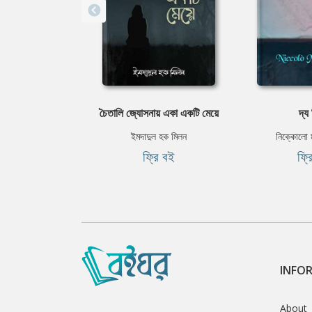
চৈতালি জ্যোসনায় একা একটি মেয়ে
দ্য 
ইমদাদুল হক মিলন
নিক্কোলো ম
ফ্রি বই
ফ্র
INFO
About