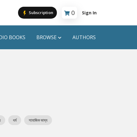
0
Sign In
Subscription
Cart is empty
DIO BOOKS
BROWSE
AUTHORS
PUBLICATIONS
ANYAPROKASH
Anyadhara
ors
Aajob Prokash
Bibliophile
়
ধর্ম
সামাজিক ভাষ্য
Afsar Brothers