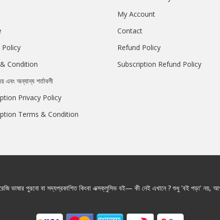
My Account
e
Contact
 Policy
Refund Policy
& Condition
Subscription Refund Policy
রয় এবং অন্যান্য শর্তাবলী
ption Privacy Policy
iption Terms & Condition
জি ভাষার পুরনো বা সদ্যপ্রকাশিত কিংবা এক্সক্লুসিভ বই— কী নেই এখানে ? শুধু 'বই পড়া' নয়, আপ