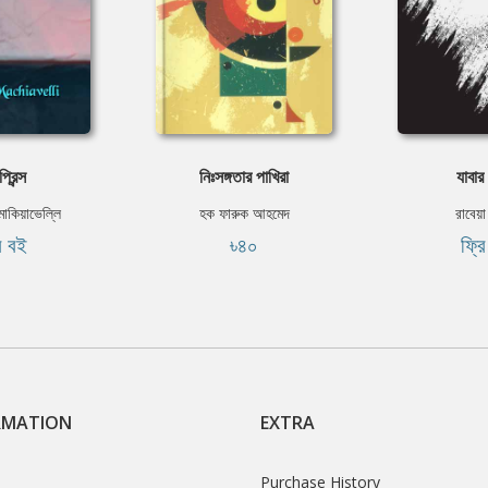
প্রিন্স
নিঃসঙ্গতার পাখিরা
যাবা
াকিয়াভেল্লি
হক ফারুক আহমেদ
রাবেয়া
ি বই
৳৪০
ফ্র
RMATION
EXTRA
Purchase History