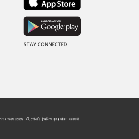
STAY CONNECTED
নার জন্য রয়েছে 'বই শোনা'র (অডিও বুক) দারুণ ব্যবস্থা।