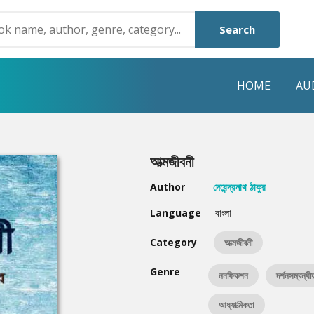
Search
HOME
AU
NRE
POPULAR AUTHORS
HIGHLIGHTS
আত্মজীবনী
Humayun Ahmed
Hot & New
Author
দেবেন্দ্রনাথ ঠাকুর
Mouri Morium
Featured Event
Language
বাংলা
Mohammad Nazim Uddin
Featured Auth
Category
আত্মজীবনী
Shanjana Alam
Best Seller
Genre
ননফিকশন
দর্শনসম্বন্ধীয
Anisul Hoque
Editors Choice
আধ্যাত্মিকতা