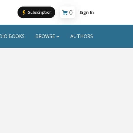
0
Sign In
Subscription
Cart is empty
DIO BOOKS
BROWSE
AUTHORS
PUBLICATIONS
ANYAPROKASH
Anyadhara
ors
Aajob Prokash
Bibliophile
Afsar Brothers