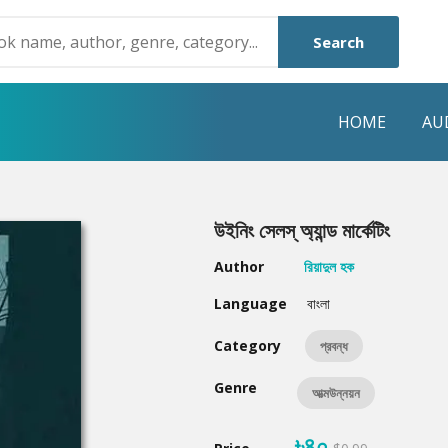
Search
HOME
AU
NRE
POPULAR AUTHORS
HIGHLIGHTS
উইনিং সেলস্ অ্যান্ড মার্কেটিং
Humayun Ahmed
Hot & New
Author
রিয়াদুল হক
Mouri Morium
Featured Event
Language
বাংলা
Mohammad Nazim Uddin
Featured Auth
Category
প্রবন্ধ
Shanjana Alam
Best Seller
Genre
আত্মউন্নয়ন
Anisul Hoque
Editors Choice
৳৪০