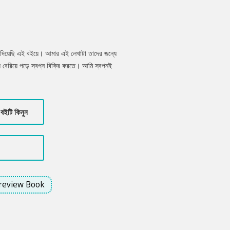
ে দিয়েছি এই বইয়ে। আমার এই লেখাটা তাদের জন্যে
য়ে বেরিয়ে পড়ে স্বপ্ন বিক্রি করতে। আমি স্বপ্নই
 স্বপ্নগুলো দেখার মানুষগুলো আলাদা থাকে। তাদের
িয়ার গড়তে চায়, আমি বলবো, স্বাগতম। কিন্তু
য়া দরকার আছে।
বইটি কিনুন
review Book