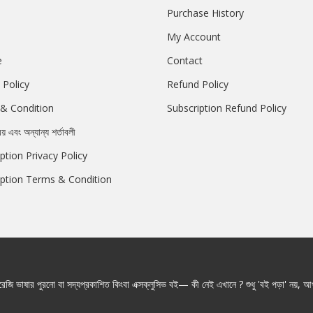
Purchase History
My Account
e
Contact
 Policy
Refund Policy
& Condition
Subscription Refund Policy
রয় এবং অন্যান্য শর্তাবলী
ption Privacy Policy
iption Terms & Condition
জি ভাষার পুরনো বা সদ্যপ্রকাশিত কিংবা এক্সক্লুসিভ বই— কী নেই এখানে ? শুধু 'বই পড়া' নয়, আপ