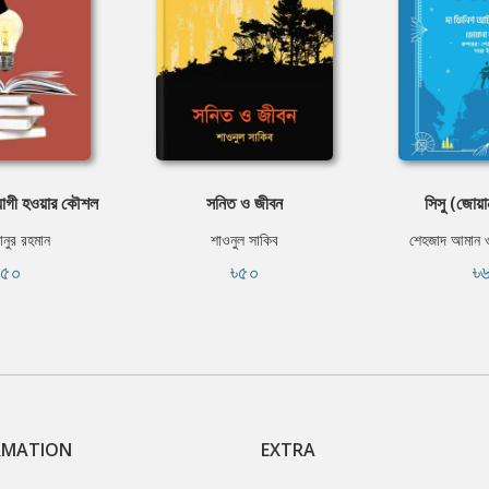
োগী হওয়ার কৌশল
সনিত ও জীবন
সিসু (জোয়ান
ানুর রহমান
শাওনুল সাকিব
শেহজাদ আমান ও
১৫০
৳৫০
৳
RMATION
EXTRA