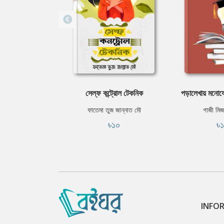
সেল্ফ কন্ট্রোল টেকনিক
পড়ালেখায় মনোয
ফাতেমা তুজ জান্নাত মৌ
গাজী মিজ
৳১০
৳
INFO