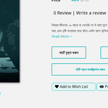
Price
$0.99
0
Review
|
Write a review
Product
বিক্রয় জীবনের ১৬ বছরে যা দেখেছি তা-ই হুবহু তুল
Summery
যারা রোদ-বৃষ্টি অগ্রাহ্য করে কাঁধে একটা ব্যাগ ঝুলি
Read More >
বলি। এই স্বপ্নের পিছেই দৌড়াই আমরা সবাই। শুধু
শ্রেণি, চাহিদা- সবকিছুই আলাদা। যারা সেলসে ক্যার
সেলসকে প্রফেশন হিসেবে নিতে কিছু বিষয় ভেবে নে
কার্টে যুক্ত করুন
বইটি পড়তে সাবস্ক্রিপশন করুন
Add to Wish List
P