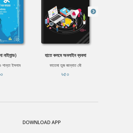
া নাইলান্ড)
হাতে কলমে অনলাইন ব্যবসা
ধনী হওয়ার বিজ্ঞ
ওয়াটল
 শান্তা ইসলাম
ফাতেমা তুজ জান্নাত মৌ
৬০
৳৫০
সুহৃদ 
৳৫
DOWNLOAD APP