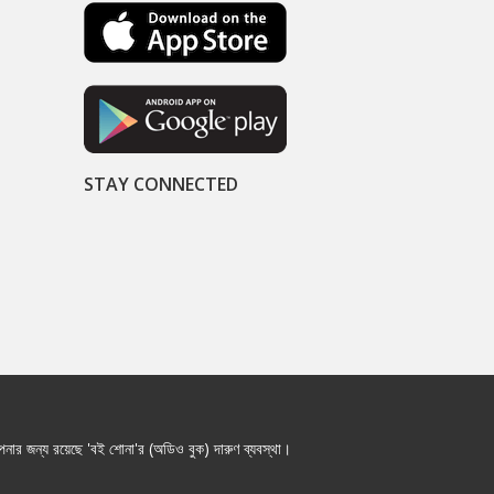
STAY CONNECTED
নার জন্য রয়েছে 'বই শোনা'র (অডিও বুক) দারুণ ব্যবস্থা।