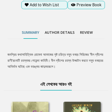
Add to Wish List
Preview Book
SUMMARY
AUTHOR DETAILS
REVIEW
জনপ্রিয় কথাসাহিত্যিক রোমেনা আফাজের সৃষ্ট চরিত্র দস্যু বনহুর সিরিজের ‘নীল দ্বীপের
Tab
রাণী’রচনাটি রহস্যময় গোয়েন্দা কাহিনী। নীল দ্বীপের রহস্য উদ্ঘাটন করতে দস্যু বনহুরের
আবির্ভাব ঘটেছে এক ভয়ঙ্কর জাদুকররূপে।
Article
এই লেখকের আরও বই