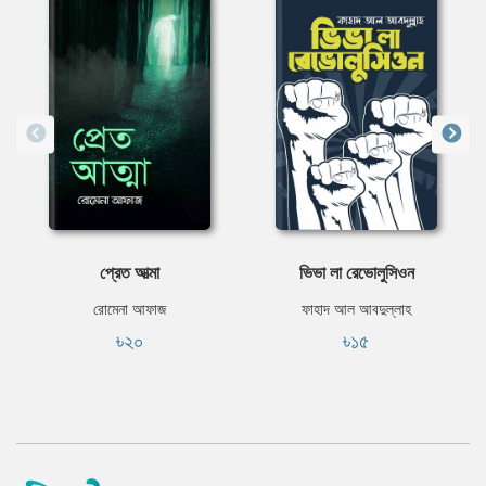
প্রেত আত্মা
ভিভা লা রেভোলুসিওন
রোমেনা আফাজ
ফাহাদ আল আবদুল্লাহ
৳২০
৳১৫