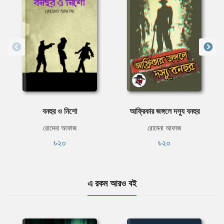
বনহুর ও নিশো
আফ্রিকার জঙ্গলে দস্যু বনহুর
রোমেনা আফাজ
রোমেনা আফাজ
৳২০
৳২০
এ রকম আরও বই