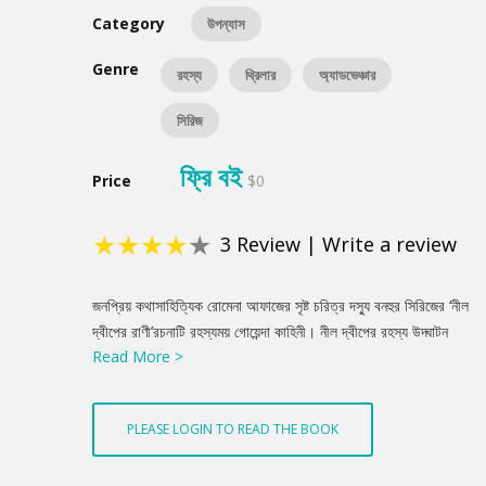
Category
উপন্যাস
Genre
রহস্য
থ্রিলার
অ্যাডভেঞ্চার
সিরিজ
ফ্রি বই
Price
$0
★
★
★
★
★
3
Review
|
Write a review
Product
জনপ্রিয় কথাসাহিত্যিক রোমেনা আফাজের সৃষ্ট চরিত্র দস্যু বনহুর সিরিজের ‘নীল
Summery
দ্বীপের রাণী’রচনাটি রহস্যময় গোয়েন্দা কাহিনী। নীল দ্বীপের রহস্য উদ্ঘাটন
Read More >
করতে দস্যু বনহুরের আবির্ভাব ঘটেছে এক ভয়ঙ্কর জাদুকররূপে।
PLEASE LOGIN TO READ THE BOOK